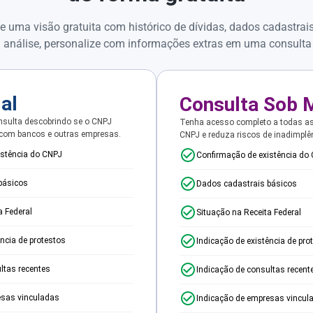
e uma visão gratuita com histórico de dívidas, dados cadastrai
 análise, personalize com informações extras em uma consulta
ial
Consulta Sob 
sulta descobrindo se o CNPJ
Tenha acesso completo a todas a
 com bancos e outras empresas.
CNPJ e reduza riscos de inadimplê
istência do CNPJ
Confirmação de existência do
básicos
Dados cadastrais básicos
a Federal
Situação na Receita Federal
ência de protestos
Indicação de existência de pro
ltas recentes
Indicação de consultas recent
esas vinculadas
Indicação de empresas vincul