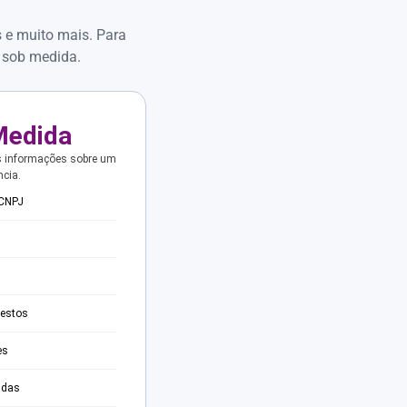
s e muito mais. Para
 sob medida.
Medida
s informações sobre um
ncia.
 CNPJ
testos
es
adas