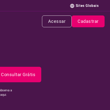
Sites Globais
Acessar
Cadastrar
Consultar Grátis
observa a
 aqui.