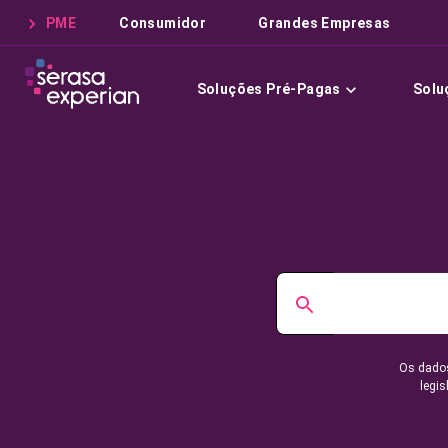
PME
Consumidor
Grandes Empresas
Soluções Pré-Pagas
Solu
Os dados
legis