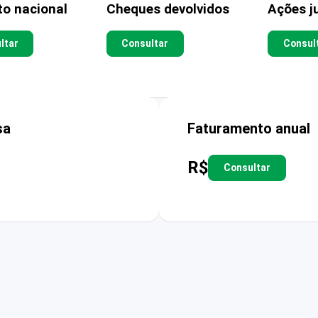
to nacional
Cheques devolvidos
Ações ju
ltar
Consultar
Consul
sa
Faturamento anual
R$
Consultar