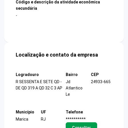
Código e descrição da atividade econômica
secundária
-
Localização e contato da empresa
Logradouro
Bairro
CEP
R SESSENTA E SETE QD -
Jd
24933-665
DE QD 319 A QD 32 C 3 AP
Atlantico
Le
Município
UF
Telefone
Marica
RJ
**********
Consultar