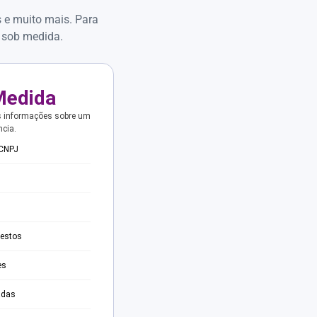
s e muito mais. Para
 sob medida.
Medida
s informações sobre um
ncia.
 CNPJ
testos
es
adas