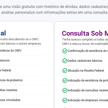
e uma visão gratuita com histórico de dívidas, dados cadastrai
 análise, personalize com informações extras em uma consulta
ial
Consulta Sob 
sulta descobrindo se o CNPJ
Tenha acesso completo a todas a
 com bancos e outras empresas.
CNPJ e reduza riscos de inadimplê
istência do CNPJ
Confirmação de existência do
básicos
Dados cadastrais básicos
a Federal
Situação na Receita Federal
ência de protestos
Indicação de existência de pro
ltas recentes
Indicação de consultas recent
esas vinculadas
Indicação de empresas vincul