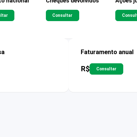
to nacional
Cheques devolvidos
Ações ju
ltar
Consultar
Consul
sa
Faturamento anual
R$
Consultar