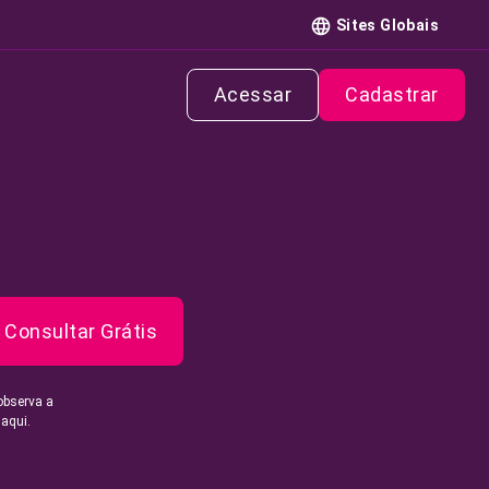
Sites Globais
Acessar
Cadastrar
Consultar Grátis
observa a
 aqui.