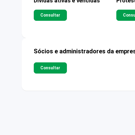
Dívidas ativas e vencidas
Protes
Consultar
Consu
Sócios e administradores da empre
Consultar