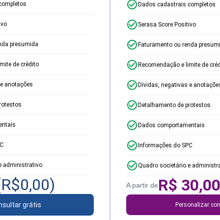
completos
Dados cadastrais completos
ivo
Serasa Score Positivo
nda presumida
Faturamento ou renda presum
ite de crédito
Recomendação e limite de créd
 e anotações
Dívidas, negativas e anotaçõe
rotestos
Detalhamento de protestos
ntais
Dados comportamentais
PC
Informações do SPC
e administrativo
Quadro societário e administr
(R$
0,00
)
R$
30,0
A partir de
sultar grátis
Personalizar con