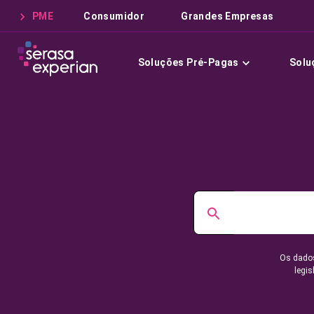
PME
Consumidor
Grandes Empresas
Soluções Pré-Pagas
Solu
Os dados
legis