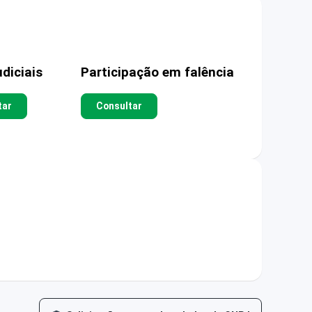
diciais
Participação em falência
tar
Consultar