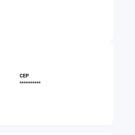
CEP
**********