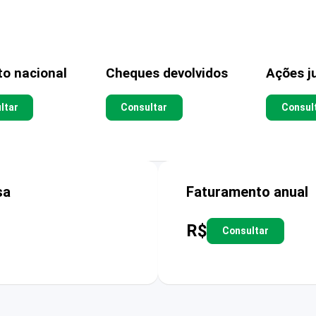
to nacional
Cheques devolvidos
Ações ju
ltar
Consultar
Consul
sa
Faturamento anual
R$
Consultar