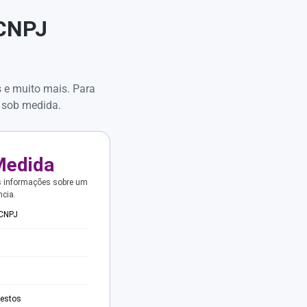
 CNPJ
s e muito mais. Para
 sob medida.
Medida
s informações sobre um
ncia.
 CNPJ
testos