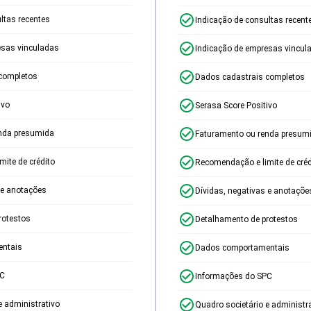
ltas recentes
Indicação de consultas recent
esas vinculadas
Indicação de empresas vincul
completos
Dados cadastrais completos
ivo
Serasa Score Positivo
nda presumida
Faturamento ou renda presum
ite de crédito
Recomendação e limite de créd
 e anotações
Dívidas, negativas e anotaçõe
rotestos
Detalhamento de protestos
ntais
Dados comportamentais
PC
Informações do SPC
e administrativo
Quadro societário e administr