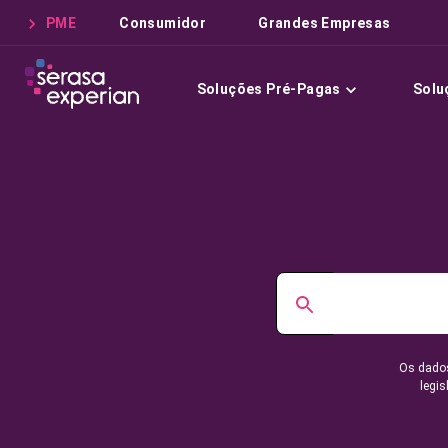
PME
Consumidor
Grandes Empresas
Soluções Pré-Pagas
Solu
Os dados
legis