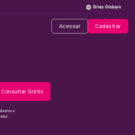
Sites Globais
Acessar
Cadastrar
Consultar Grátis
observa a
 aqui.