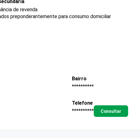
secundária
nância de revenda
ados preponderantemente para consumo domiciliar
Bairro
**********
Telefone
**********
Consultar