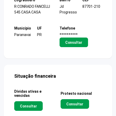
Logradouro
Bairro
CEP
R CONRADO FANCELLI
Jd
87701-210
545 CASA CASA
Progresso
Município
UF
Telefone
Paranavai
PR
**********
Consultar
Situação financeira
Dívidas ativas e
Protesto nacional
vencidas
Consultar
Consultar