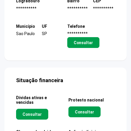
Logradouro
Bairro
CEP
**********
**********
**********
Município
UF
Telefone
Sao Paulo
SP
**********
Consultar
Situação financeira
Dívidas ativas e
Protesto nacional
vencidas
Consultar
Consultar