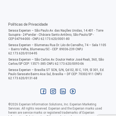
Políticas de Privacidade
Serasa Experian – São Paulo Av. das Nações Unidas, 14.401 - Torre
Sucupira - 24ºandar - Chácara Santo Antônio, São Paulo/SP -
CEP:04794-000 - CNPJ 62.173.620/0001-80
Serasa Experian – Blumenau Rua Dr. Léo de Carvalho, 74 – Sala 1105
– Bairro Velha, Blumenau/SC - CEP: 89036-239 CNPJ
62.173.620/0104-95
Serasa Experian – São Carlos Av. Doutor Heitor José Reali, 360, São
Carlos/SP CEP: 13571-385 CNPJ 62.173.620/0093-06
Serasa Experian – Brasília ST SCN, S/N, Qd 02, Bl C, 109, Sl 301, Ed.
Paulo Sarasate Bairro Asa Sul, Brasília – DF CEP: 70302-911 CNPJ
62.173.620/0131-68
©
2026
Experian Information Solutions, Inc. Experian Marketing
Services. All rights reserved. Experian and the Experian marks used
herein are service marks or registered trademarks of Experian