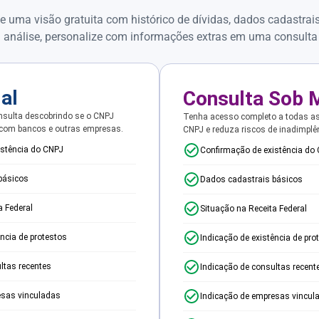
e uma visão gratuita com histórico de dívidas, dados cadastrai
 análise, personalize com informações extras em uma consulta
ial
Consulta Sob 
sulta descobrindo se o CNPJ
Tenha acesso completo a todas a
 com bancos e outras empresas.
CNPJ e reduza riscos de inadimplê
istência do CNPJ
Confirmação de existência do
básicos
Dados cadastrais básicos
a Federal
Situação na Receita Federal
ência de protestos
Indicação de existência de pro
ltas recentes
Indicação de consultas recent
esas vinculadas
Indicação de empresas vincul