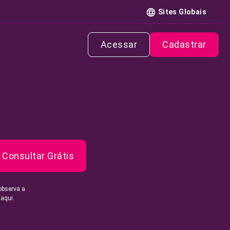
Sites Globais
Acessar
Cadastrar
Consultar Grátis
observa a
 aqui.