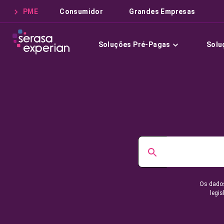
PME
Consumidor
Grandes Empresas
Soluções Pré-Pagas
Solu
Os dados
legis