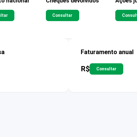
to nacional
Cheques devolvidos
Ações ju
ltar
Consultar
Consul
sa
Faturamento anual
R$
Consultar