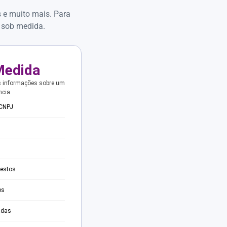
s e muito mais. Para
 sob medida.
Medida
s informações sobre um
ncia.
 CNPJ
testos
es
adas