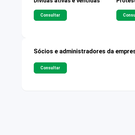
Dívidas ativas e vencidas
Protes
Consultar
Consu
Sócios e administradores da empre
Consultar