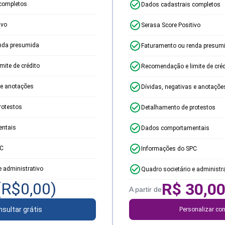
completos
Dados cadastrais completos
ivo
Serasa Score Positivo
nda presumida
Faturamento ou renda presum
ite de crédito
Recomendação e limite de créd
 e anotações
Dívidas, negativas e anotaçõe
rotestos
Detalhamento de protestos
ntais
Dados comportamentais
PC
Informações do SPC
e administrativo
Quadro societário e administr
(R$
0,00
)
R$
30,0
A partir de
sultar grátis
Personalizar con