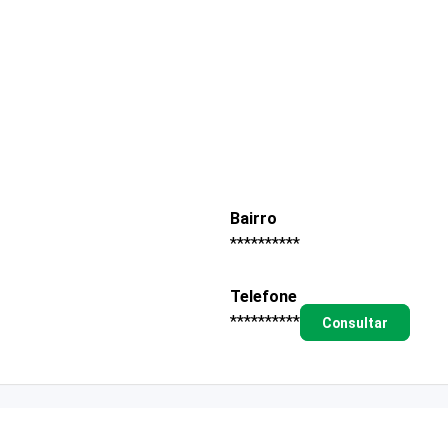
Bairro
**********
Telefone
**********
Consultar