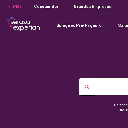
PME
Consumidor
Grandes Empresas
Soluções Pré-Pagas
Solu
Os dados
legis