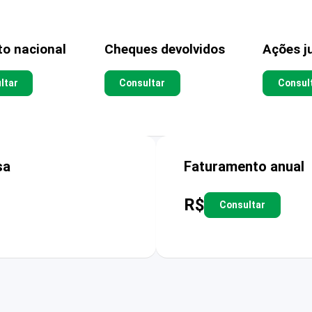
to nacional
Cheques devolvidos
Ações ju
ltar
Consultar
Consul
sa
Faturamento anual
R$
Consultar