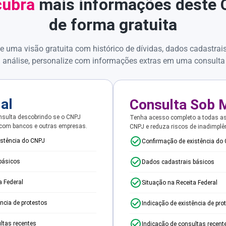
ubra
mais informações deste
de forma gratuita
e uma visão gratuita com histórico de dívidas, dados cadastrai
 análise, personalize com informações extras em uma consulta
ial
Consulta Sob 
sulta descobrindo se o CNPJ
Tenha acesso completo a todas a
 com bancos e outras empresas.
CNPJ e reduza riscos de inadimplê
istência do CNPJ
Confirmação de existência do
básicos
Dados cadastrais básicos
a Federal
Situação na Receita Federal
ência de protestos
Indicação de existência de pro
ltas recentes
Indicação de consultas recent