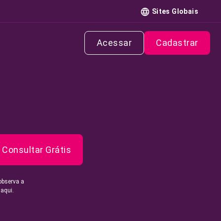
Sites Globais
Acessar
Cadastrar
Consultar Grátis
observa a
 aqui.