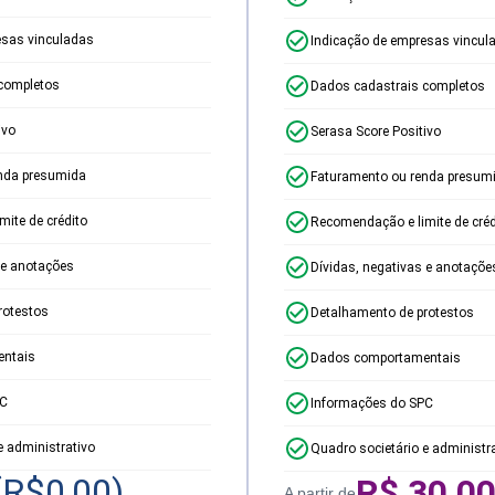
esas vinculadas
Indicação de empresas vincul
completos
Dados cadastrais completos
ivo
Serasa Score Positivo
nda presumida
Faturamento ou renda presum
ite de crédito
Recomendação e limite de créd
 e anotações
Dívidas, negativas e anotaçõe
rotestos
Detalhamento de protestos
ntais
Dados comportamentais
PC
Informações do SPC
e administrativo
Quadro societário e administr
(R$
0,00
)
R$
30,0
A partir de