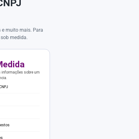
 CNPJ
s e muito mais. Para
 sob medida.
Medida
s informações sobre um
ncia.
 CNPJ
testos
es