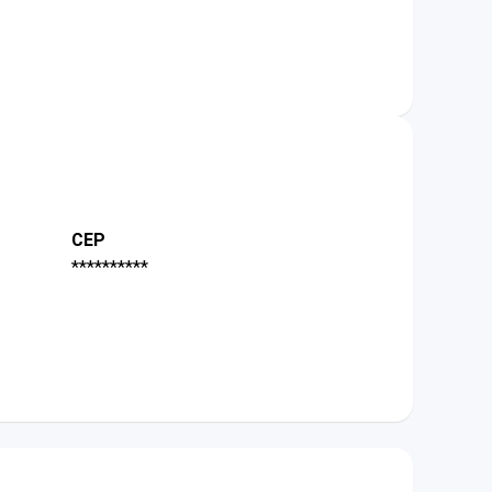
CEP
**********