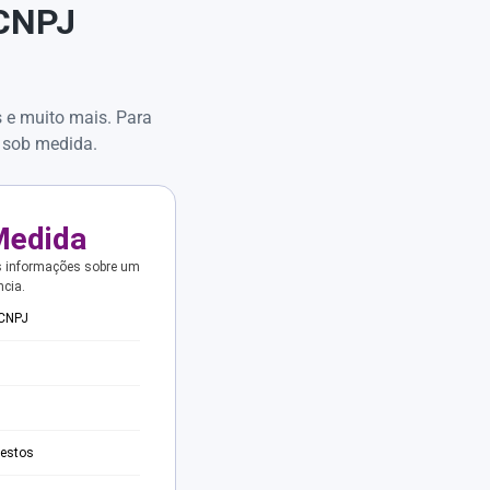
 CNPJ
s e muito mais. Para
 sob medida.
Medida
s informações sobre um
ncia.
 CNPJ
testos