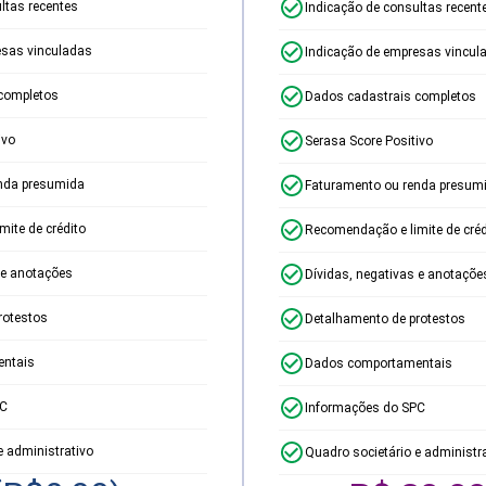
ltas recentes
Indicação de consultas recent
esas vinculadas
Indicação de empresas vincul
completos
Dados cadastrais completos
ivo
Serasa Score Positivo
nda presumida
Faturamento ou renda presum
ite de crédito
Recomendação e limite de créd
 e anotações
Dívidas, negativas e anotaçõe
rotestos
Detalhamento de protestos
ntais
Dados comportamentais
PC
Informações do SPC
e administrativo
Quadro societário e administr