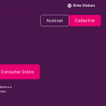
Sites Globais
Acessar
Cadastrar
Consultar Grátis
observa a
 aqui.