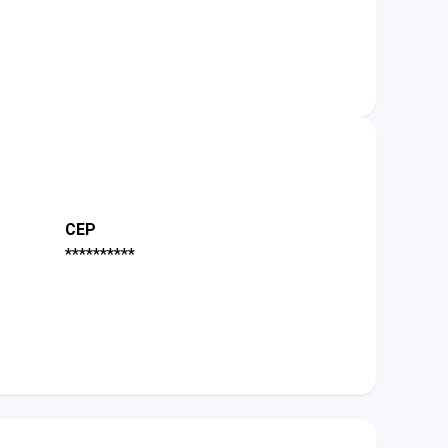
CEP
**********