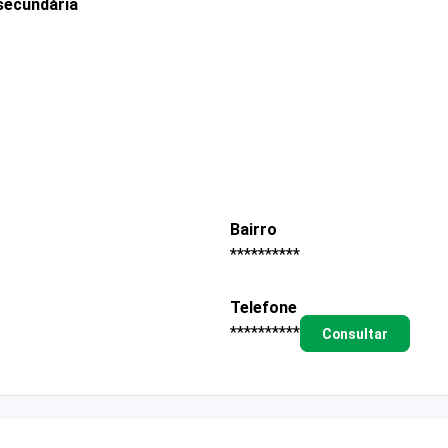
secundária
Bairro
**********
Telefone
**********
Consultar