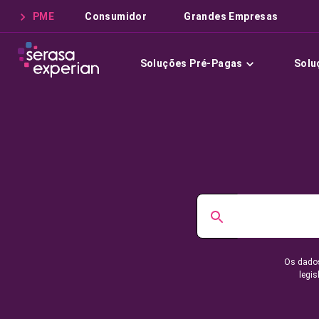
PME
Consumidor
Grandes Empresas
Soluções Pré-Pagas
Solu
Os dados
legis