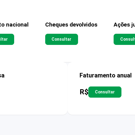
to nacional
Cheques devolvidos
Ações ju
ltar
Consultar
Consul
sa
Faturamento anual
R$
Consultar