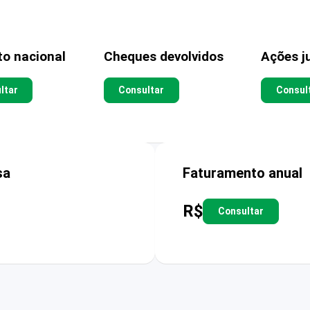
to nacional
Cheques devolvidos
Ações ju
ltar
Consultar
Consul
sa
Faturamento anual
R$
Consultar