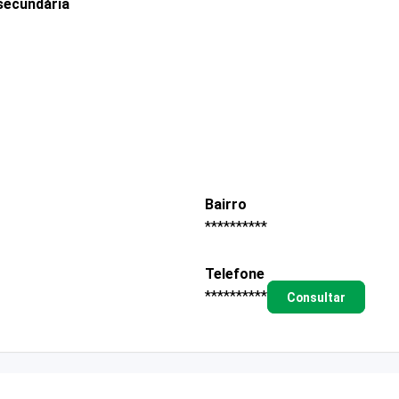
secundária
Bairro
**********
Telefone
**********
Consultar