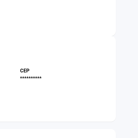
CEP
**********