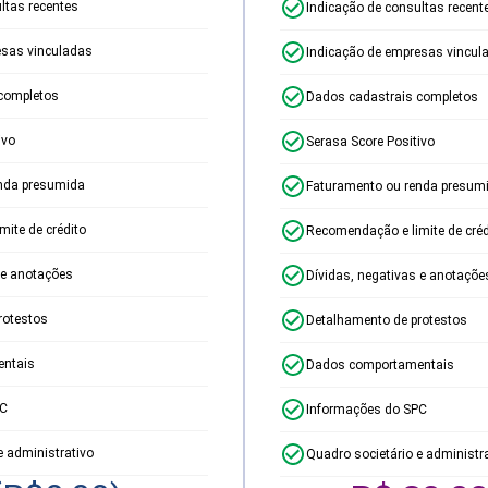
ltas recentes
Indicação de consultas recent
esas vinculadas
Indicação de empresas vincul
completos
Dados cadastrais completos
ivo
Serasa Score Positivo
nda presumida
Faturamento ou renda presum
ite de crédito
Recomendação e limite de créd
 e anotações
Dívidas, negativas e anotaçõe
rotestos
Detalhamento de protestos
ntais
Dados comportamentais
PC
Informações do SPC
e administrativo
Quadro societário e administr