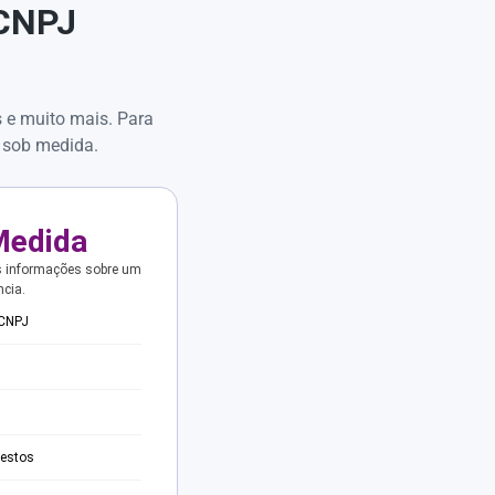
 CNPJ
s e muito mais. Para
 sob medida.
Medida
s informações sobre um
ncia.
 CNPJ
testos