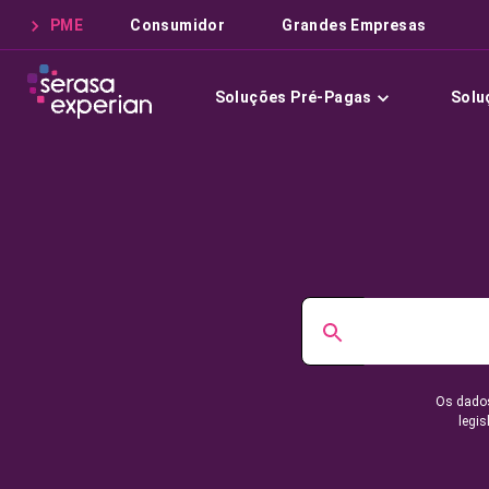
PME
Consumidor
Grandes Empresas
Soluções Pré-Pagas
Solu
Os dados
legis