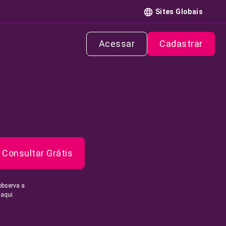
Sites Globais
Acessar
Cadastrar
Consultar Grátis
observa a
 aqui.