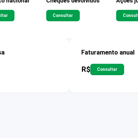
to nacional
Cheques devolvidos
Ações ju
ltar
Consultar
Consul
sa
Faturamento anual
R$
Consultar