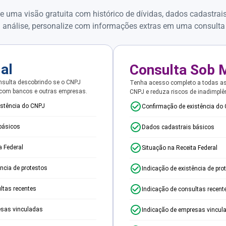
e uma visão gratuita com histórico de dívidas, dados cadastrai
 análise, personalize com informações extras em uma consulta
ial
Consulta Sob 
sulta descobrindo se o CNPJ
Tenha acesso completo a todas a
 com bancos e outras empresas.
CNPJ e reduza riscos de inadimplê
istência do CNPJ
Confirmação de existência do
básicos
Dados cadastrais básicos
a Federal
Situação na Receita Federal
ência de protestos
Indicação de existência de pro
ltas recentes
Indicação de consultas recent
esas vinculadas
Indicação de empresas vincul