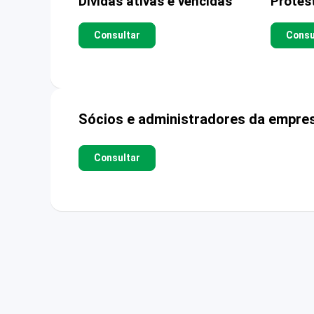
Dívidas ativas e vencidas
Protes
Consultar
Consu
Sócios e administradores da empre
Consultar