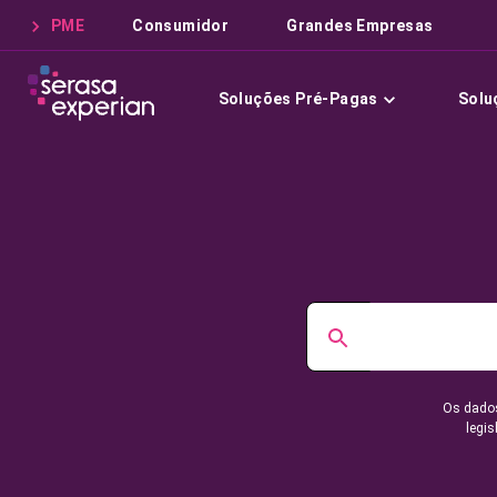
PME
Consumidor
Grandes Empresas
Soluções Pré-Pagas
Solu
Os dados
legis