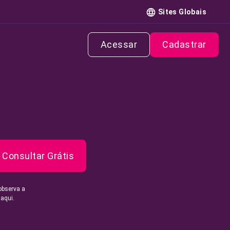
Sites Globais
Acessar
Cadastrar
Consultar Grátis
observa a
 aqui.