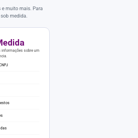
s e muito mais. Para
 sob medida.
Medida
s informações sobre um
ncia.
 CNPJ
testos
es
adas