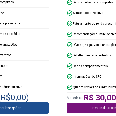
completos
Dados cadastrais completos
ivo
Serasa Score Positivo
nda presumida
Faturamento ou renda presum
ite de crédito
Recomendação e limite de créd
 e anotações
Dívidas, negativas e anotaçõe
rotestos
Detalhamento de protestos
ntais
Dados comportamentais
PC
Informações do SPC
e administrativo
Quadro societário e administr
(R$
0,00
)
R$
30,0
A partir de
sultar grátis
Personalizar con