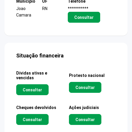
Município
UF
Telefone
Joao
RN
**********
Camara
Consultar
Situação financeira
Dívidas ativas e
Protesto nacional
vencidas
Consultar
Consultar
Cheques devolvidos
Ações judiciais
Consultar
Consultar