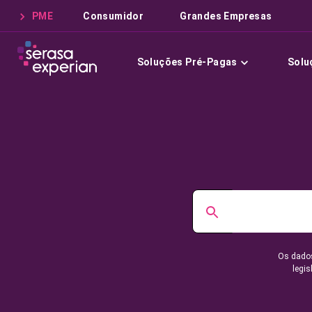
PME
Consumidor
Grandes Empresas
Soluções Pré-Pagas
Solu
Os dados
legis