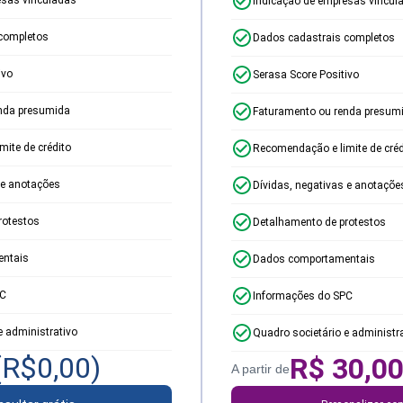
Indicação de empresas vincul
completos
Dados cadastrais completos
ivo
Serasa Score Positivo
nda presumida
Faturamento ou renda presum
ite de crédito
Recomendação e limite de créd
 e anotações
Dívidas, negativas e anotaçõe
rotestos
Detalhamento de protestos
ntais
Dados comportamentais
PC
Informações do SPC
e administrativo
Quadro societário e administr
(R$
0,00
)
R$
30,0
A partir de