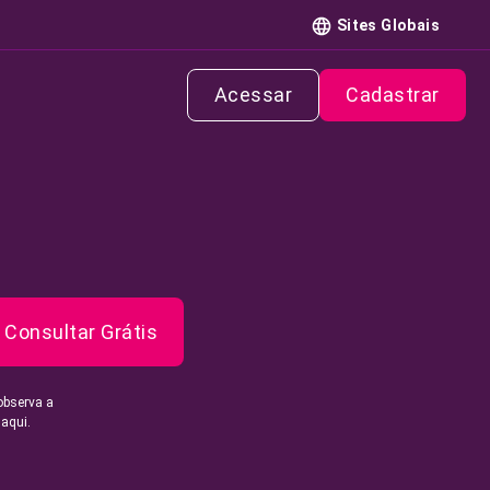
Sites Globais
Acessar
Cadastrar
Consultar Grátis
observa a
 aqui.