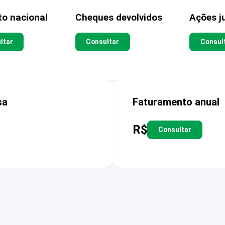
to nacional
Cheques devolvidos
Ações ju
ltar
Consultar
Consul
sa
Faturamento anual
R$
Consultar