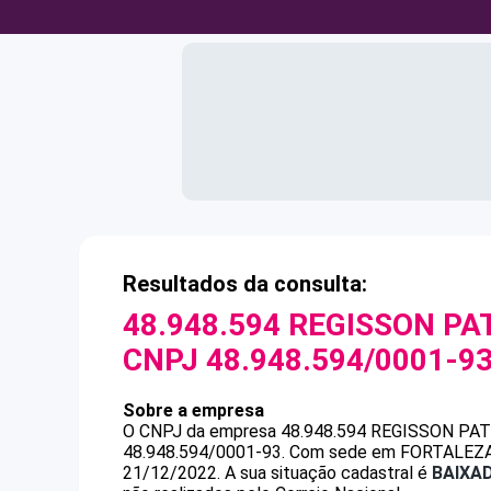
Resultados da consulta:
48.948.594 REGISSON PA
CNPJ
48.948.594/0001-9
Sobre a empresa
O CNPJ da empresa
48.948.594 REGISSON PA
48.948.594/0001-93
.
Com sede em FORTALEZA, C
21/12/2022.
A sua situação cadastral é
BAIXA