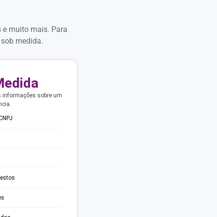
s e muito mais. Para
 sob medida.
Medida
s informações sobre um
ncia.
 CNPJ
testos
es