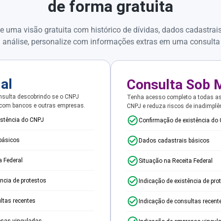
de forma gratuita
e uma visão gratuita com histórico de dívidas, dados cadastrai
 análise, personalize com informações extras em uma consulta
ial
Consulta Sob 
sulta descobrindo se o CNPJ
Tenha acesso completo a todas a
 com bancos e outras empresas.
CNPJ e reduza riscos de inadimplê
istência do CNPJ
Confirmação de existência do
básicos
Dados cadastrais básicos
a Federal
Situação na Receita Federal
ência de protestos
Indicação de existência de pro
ltas recentes
Indicação de consultas recent
esas vinculadas