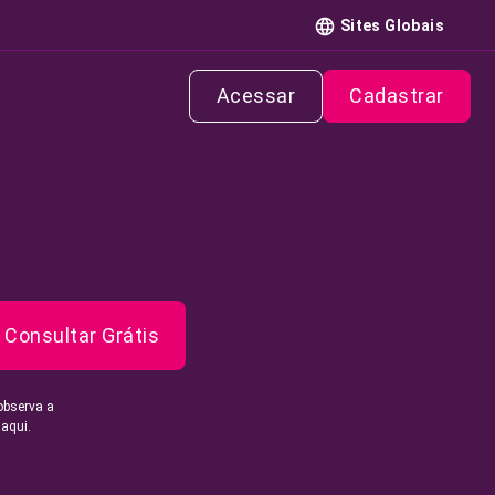
Sites Globais
Acessar
Cadastrar
Consultar Grátis
observa a
 aqui.