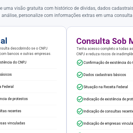
e uma visão gratuita com histórico de dívidas, dados cadastrai
 análise, personalize com informações extras em uma consulta
ial
Consulta Sob 
sulta descobrindo se o CNPJ
Tenha acesso completo a todas a
 com bancos e outras empresas.
CNPJ e reduza riscos de inadimplê
istência do CNPJ
Confirmação de existência do
básicos
Dados cadastrais básicos
a Federal
Situação na Receita Federal
ência de protestos
Indicação de existência de pro
ltas recentes
Indicação de consultas recent
esas vinculadas
Indicação de empresas vincul