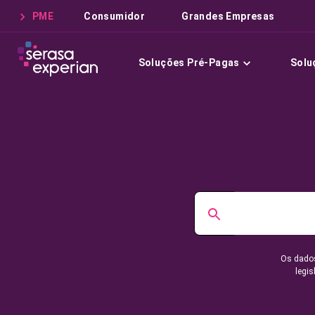
PME
Consumidor
Grandes Empresas
Soluções Pré-Pagas
Solu
Os dados
legis