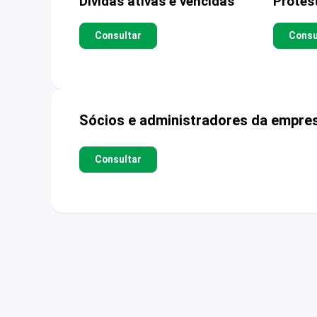
Dívidas ativas e vencidas
Protes
Consultar
Consu
Sócios e administradores da empre
Consultar