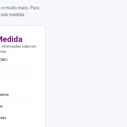
s e muito mais. Para
 sob medida.
Medida
s informações sobre um
ncia.
 CNPJ
testos
es
adas