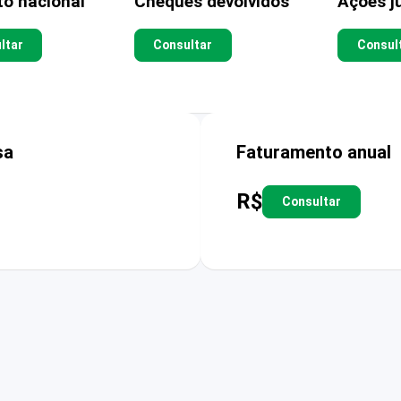
to nacional
Cheques devolvidos
Ações ju
ltar
Consultar
Consul
sa
Faturamento anual
R$
Consultar