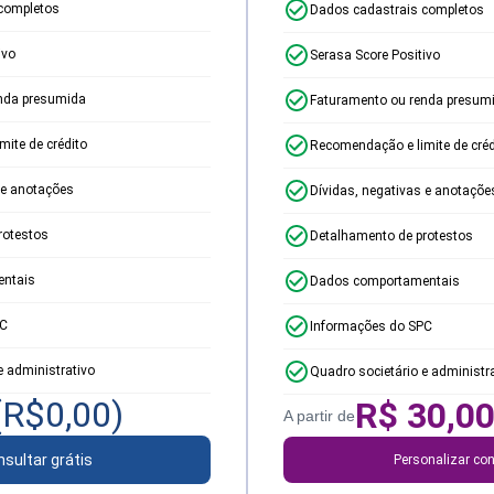
completos
Dados cadastrais completos
ivo
Serasa Score Positivo
nda presumida
Faturamento ou renda presum
ite de crédito
Recomendação e limite de créd
 e anotações
Dívidas, negativas e anotaçõe
rotestos
Detalhamento de protestos
ntais
Dados comportamentais
PC
Informações do SPC
e administrativo
Quadro societário e administr
(R$
0,00
)
R$
30,0
A partir de
sultar grátis
Personalizar con