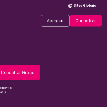
Sites Globais
Acessar
Cadastrar
Consultar Grátis
observa a
 aqui.