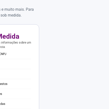
s e muito mais. Para
 sob medida.
Medida
s informações sobre um
ncia.
 CNPJ
testos
es
adas