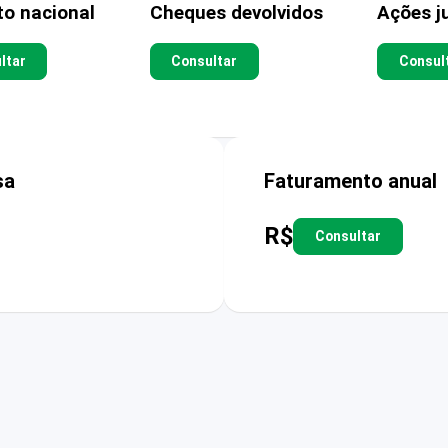
to nacional
Cheques devolvidos
Ações ju
ltar
Consultar
Consul
sa
Faturamento anual
R$
Consultar