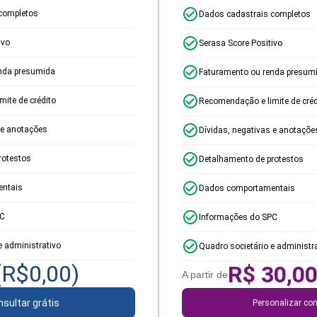
completos
Dados cadastrais completos
ivo
Serasa Score Positivo
nda presumida
Faturamento ou renda presum
ite de crédito
Recomendação e limite de créd
 e anotações
Dívidas, negativas e anotaçõe
rotestos
Detalhamento de protestos
ntais
Dados comportamentais
PC
Informações do SPC
e administrativo
Quadro societário e administr
(R$
0,00
)
R$
30,0
A partir de
sultar grátis
Personalizar con