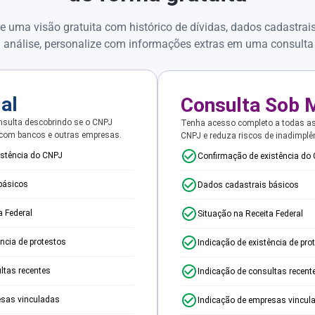
e uma visão gratuita com histórico de dívidas, dados cadastrai
 análise, personalize com informações extras em uma consulta
ial
Consulta Sob 
sulta descobrindo se o CNPJ
Tenha acesso completo a todas a
 com bancos e outras empresas.
CNPJ e reduza riscos de inadimplê
istência do CNPJ
Confirmação de existência do
básicos
Dados cadastrais básicos
a Federal
Situação na Receita Federal
ência de protestos
Indicação de existência de pro
ltas recentes
Indicação de consultas recent
esas vinculadas
Indicação de empresas vincul