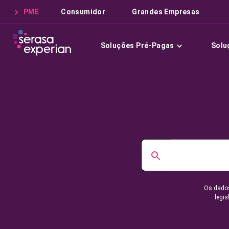
PME
Consumidor
Grandes Empresas
Soluções Pré-Pagas
Solu
Os dados
legis