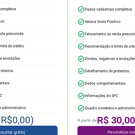
completos
Dados cadastrais completos
ivo
Serasa Score Positivo
nda presumida
Faturamento ou renda presum
ite de crédito
Recomendação e limite de créd
 e anotações
Dívidas, negativas e anotaçõe
rotestos
Detalhamento de protestos
ntais
Dados comportamentais
PC
Informações do SPC
e administrativo
Quadro societário e administr
(R$
0,00
)
R$
30,0
A partir de
sultar grátis
Personalizar con