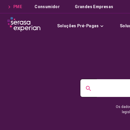
PME
Consumidor
Grandes Empresas
Soluções Pré-Pagas
Solu
Os dados
legis