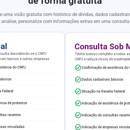
de forma gratuita
e uma visão gratuita com histórico de dívidas, dados cadastrai
 análise, personalize com informações extras em uma consulta
ial
Consulta Sob 
sulta descobrindo se o CNPJ
Tenha acesso completo a todas a
 com bancos e outras empresas.
CNPJ e reduza riscos de inadimplê
istência do CNPJ
Confirmação de existência do
básicos
Dados cadastrais básicos
a Federal
Situação na Receita Federal
ência de protestos
Indicação de existência de pro
ltas recentes
Indicação de consultas recent
esas vinculadas
Indicação de empresas vincul