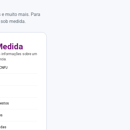
s e muito mais. Para
 sob medida.
Medida
s informações sobre um
ncia.
 CNPJ
testos
es
adas