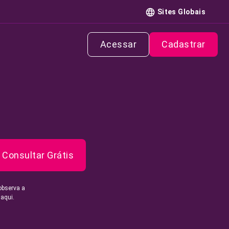
Sites Globais
Acessar
Cadastrar
Consultar Grátis
observa a
 aqui.