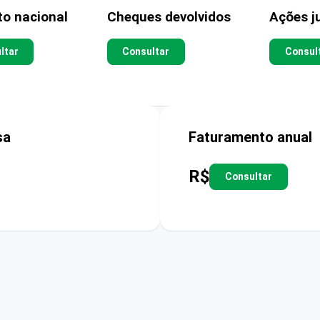
to nacional
Cheques devolvidos
Ações ju
ltar
Consultar
Consul
sa
Faturamento anual
R$
Consultar