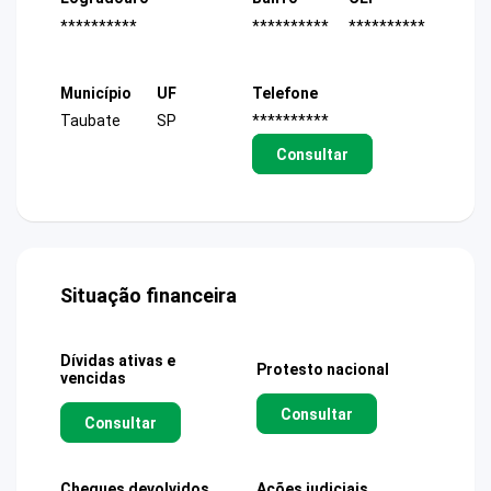
**********
**********
**********
Município
UF
Telefone
Taubate
SP
**********
Consultar
Situação financeira
Dívidas ativas e
Protesto nacional
vencidas
Consultar
Consultar
Cheques devolvidos
Ações judiciais