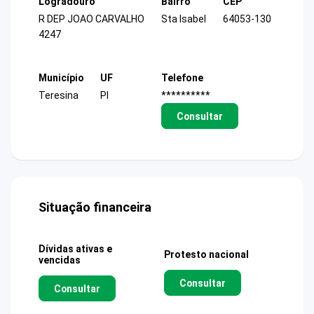
Logradouro
Bairro
CEP
R DEP JOAO CARVALHO
Sta Isabel
64053-130
4247
Município
UF
Telefone
Teresina
PI
**********
Consultar
Situação financeira
Dívidas ativas e
Protesto nacional
vencidas
Consultar
Consultar