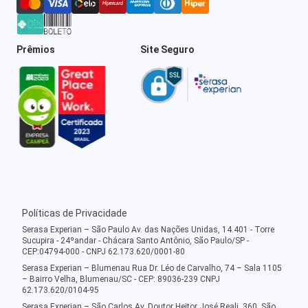
Prêmios
Site Seguro
Políticas de Privacidade
Serasa Experian – São Paulo Av. das Nações Unidas, 14.401 - Torre
Sucupira - 24ºandar - Chácara Santo Antônio, São Paulo/SP -
CEP:04794-000 - CNPJ 62.173.620/0001-80
Serasa Experian – Blumenau Rua Dr. Léo de Carvalho, 74 – Sala 1105
– Bairro Velha, Blumenau/SC - CEP: 89036-239 CNPJ
62.173.620/0104-95
Serasa Experian – São Carlos Av. Doutor Heitor José Reali, 360, São