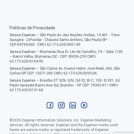
Políticas de Privacidade
Serasa Experian – São Paulo Av. das Nações Unidas, 14.401 - Torre
Sucupira - 24ºandar - Chácara Santo Antônio, São Paulo/SP -
CEP:04794-000 - CNPJ 62.173.620/0001-80
Serasa Experian – Blumenau Rua Dr. Léo de Carvalho, 74 – Sala 1105
– Bairro Velha, Blumenau/SC - CEP: 89036-239 CNPJ
62.173.620/0104-95
Serasa Experian – São Carlos Av. Doutor Heitor José Reali, 360, São
Carlos/SP CEP: 13571-385 CNPJ 62.173.620/0093-06
Serasa Experian – Brasília ST SCN, S/N, Qd 02, Bl C, 109, Sl 301, Ed.
Paulo Sarasate Bairro Asa Sul, Brasília – DF CEP: 70302-911 CNPJ
62.173.620/0131-68
©
2026
Experian Information Solutions, Inc. Experian Marketing
Services. All rights reserved. Experian and the Experian marks used
herein are service marks or registered trademarks of Experian