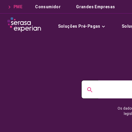
PME
Consumidor
Grandes Empresas
Soluções Pré-Pagas
Solu
Os dados
legis