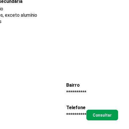
secundária
io
s, exceto alumínio
s
Bairro
**********
Telefone
**********
Consultar