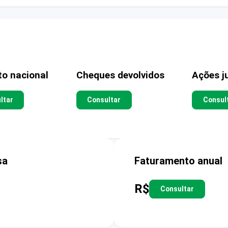
to nacional
Cheques devolvidos
Ações ju
ltar
Consultar
Consul
sa
Faturamento anual
R$
Consultar