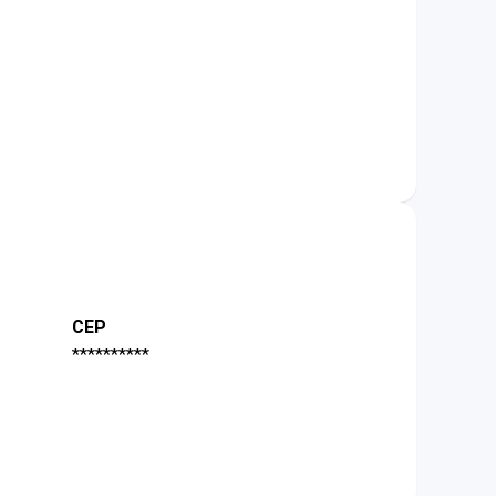
CEP
**********