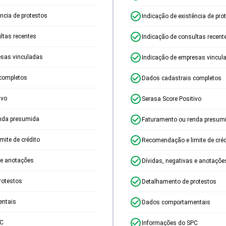
ência de protestos
Indicação de existência de pro
ltas recentes
Indicação de consultas recent
esas vinculadas
Indicação de empresas vincul
completos
Dados cadastrais completos
ivo
Serasa Score Positivo
nda presumida
Faturamento ou renda presum
ite de crédito
Recomendação e limite de créd
 e anotações
Dívidas, negativas e anotaçõe
rotestos
Detalhamento de protestos
ntais
Dados comportamentais
PC
Informações do SPC