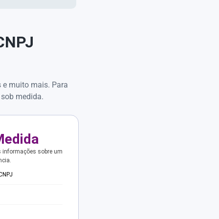
 CNPJ
s e muito mais. Para
 sob medida.
Medida
s informações sobre um
ncia.
 CNPJ