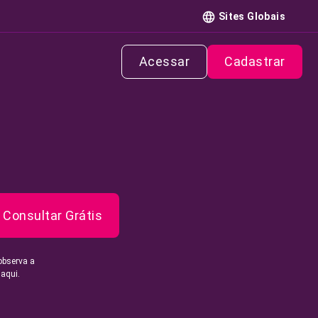
Sites Globais
Acessar
Cadastrar
Consultar Grátis
observa a
 aqui.