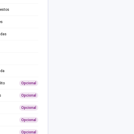
testos
es
adas
ida
ito
Opcional
s
Opcional
Opcional
Opcional
Opcional