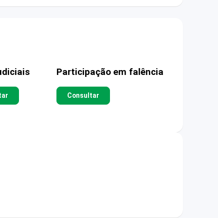
diciais
Participação em falência
tar
Consultar