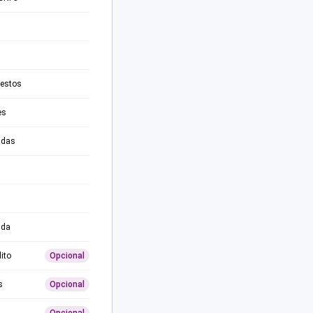
testos
es
adas
ida
ito
Opcional
s
Opcional
Opcional