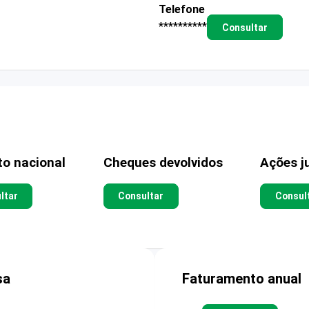
Telefone
**********
Consultar
to nacional
Cheques devolvidos
Ações ju
ltar
Consultar
Consul
sa
Faturamento anual