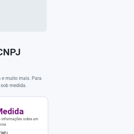
 CNPJ
s e muito mais. Para
 sob medida.
Medida
s informações sobre um
ncia.
 CNPJ