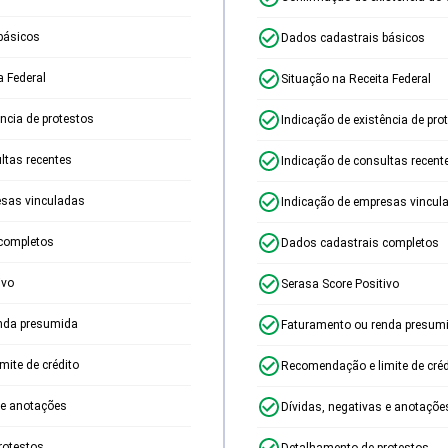
básicos
Dados cadastrais básicos
a Federal
Situação na Receita Federal
ência de protestos
Indicação de existência de pro
ltas recentes
Indicação de consultas recent
esas vinculadas
Indicação de empresas vincul
completos
Dados cadastrais completos
ivo
Serasa Score Positivo
nda presumida
Faturamento ou renda presum
ite de crédito
Recomendação e limite de créd
 e anotações
Dívidas, negativas e anotaçõe
rotestos
Detalhamento de protestos