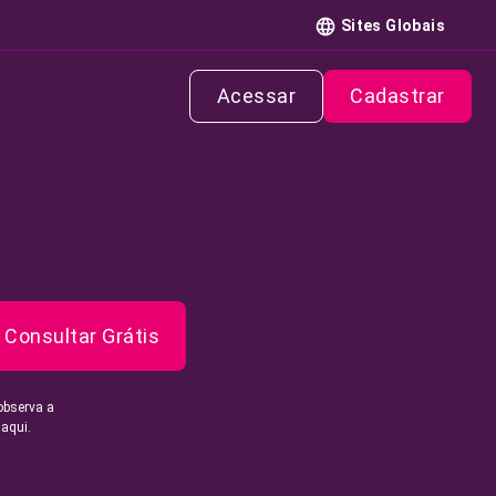
Sites Globais
Acessar
Cadastrar
Consultar Grátis
observa a
 aqui.