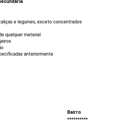
secundária
rtaliças e legumes, exceto concentrados
e qualquer material
jeiros
ão
pecificadas anteriormente
Bairro
**********