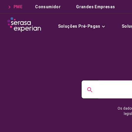
PME
Consumidor
Grandes Empresas
Soluções Pré-Pagas
Solu
Os dados
legis