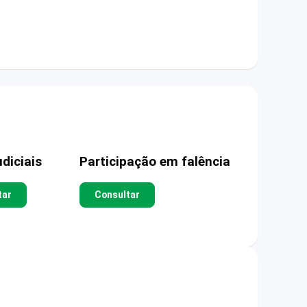
diciais
Participação em falência
tar
Consultar