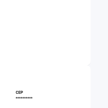
CEP
**********