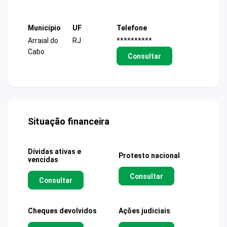
Município
UF
Telefone
Arraial do
RJ
**********
Cabo
Consultar
Situação financeira
Dívidas ativas e
Protesto nacional
vencidas
Consultar
Consultar
Cheques devolvidos
Ações judiciais