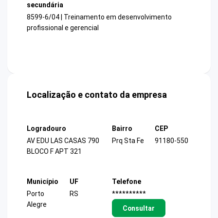
secundária
8599-6/04 | Treinamento em desenvolvimento
profissional e gerencial
Localização e contato da empresa
Logradouro
Bairro
CEP
AV EDU LAS CASAS 790
Prq Sta Fe
91180-550
BLOCO F APT 321
Município
UF
Telefone
Porto
RS
**********
Alegre
Consultar