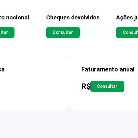
to nacional
Cheques devolvidos
Ações ju
ltar
Consultar
Consul
sa
Faturamento anual
R$
Consultar