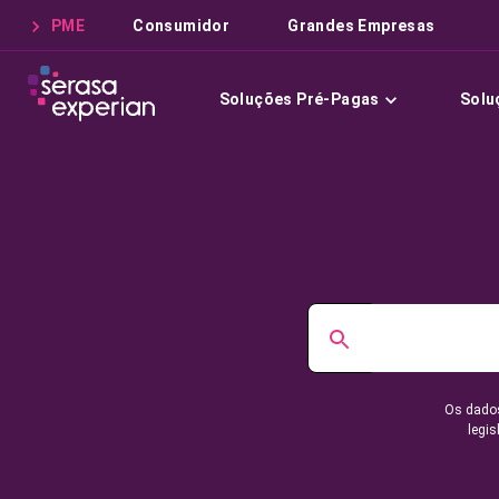
PME
Consumidor
Grandes Empresas
Soluções Pré-Pagas
Solu
Os dados
legis