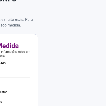
s e muito mais. Para
 sob medida.
Medida
s informações sobre um
ncia.
 CNPJ
testos
es