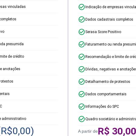
esas vinculadas
Indicação de empresas vincul
completos
Dados cadastrais completos
ivo
Serasa Score Positivo
nda presumida
Faturamento ou renda presum
ite de crédito
Recomendação e limite de créd
 e anotações
Dívidas, negativas e anotaçõe
rotestos
Detalhamento de protestos
ntais
Dados comportamentais
PC
Informações do SPC
e administrativo
Quadro societário e administr
(R$
0,00
)
R$
30,0
A partir de