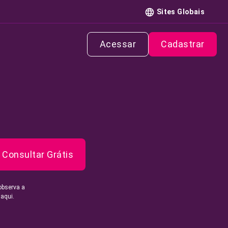
Sites Globais
Acessar
Cadastrar
Consultar Grátis
observa a
 aqui.