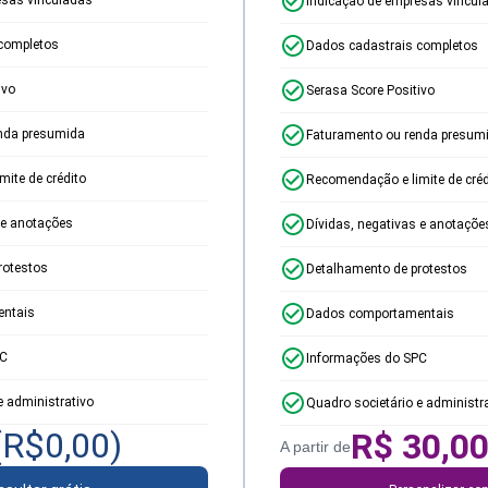
Indicação de empresas vincul
completos
Dados cadastrais completos
ivo
Serasa Score Positivo
nda presumida
Faturamento ou renda presum
ite de crédito
Recomendação e limite de créd
 e anotações
Dívidas, negativas e anotaçõe
rotestos
Detalhamento de protestos
ntais
Dados comportamentais
PC
Informações do SPC
e administrativo
Quadro societário e administr
(R$
0,00
)
R$
30,0
A partir de