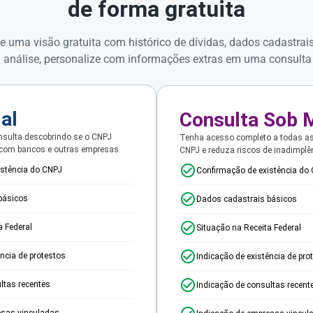
de forma gratuita
e uma visão gratuita com histórico de dívidas, dados cadastrai
 análise, personalize com informações extras em uma consulta
ial
Consulta Sob 
sulta descobrindo se o CNPJ
Tenha acesso completo a todas a
 com bancos e outras empresas.
CNPJ e reduza riscos de inadimplê
istência do CNPJ
Confirmação de existência do
básicos
Dados cadastrais básicos
a Federal
Situação na Receita Federal
ência de protestos
Indicação de existência de pro
ltas recentes
Indicação de consultas recent
esas vinculadas