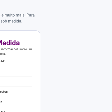
s e muito mais. Para
 sob medida.
Medida
s informações sobre um
ncia.
 CNPJ
testos
es