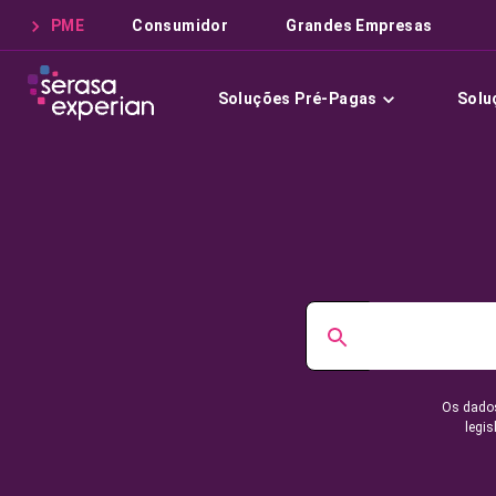
PME
Consumidor
Grandes Empresas
Soluções Pré-Pagas
Solu
Os dados
legis