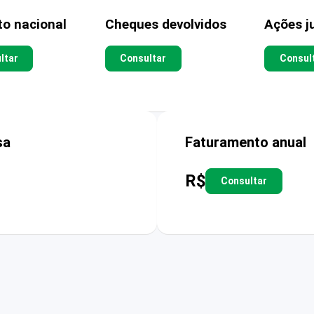
to nacional
Cheques devolvidos
Ações ju
ltar
Consultar
Consul
sa
Faturamento anual
R$
Consultar