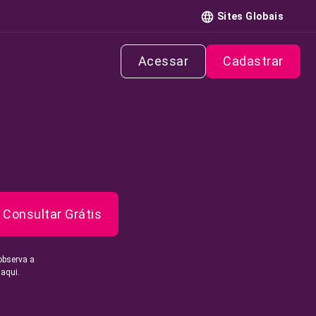
Sites Globais
Acessar
Cadastrar
Consultar Grátis
observa a
 aqui.