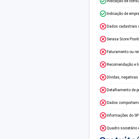
Indicação de consu
Indicação de empr
Dados cadastrais 
Serasa Score Posit
Faturamento ou re
Recomendação e lim
Dívidas, negativas
Detalhamento de p
Dados comportame
Informações do S
Quadro societário 