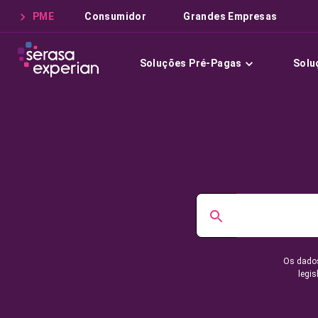
PME
Consumidor
Grandes Empresas
Soluções Pré-Pagas
Solu
Os dados
legis