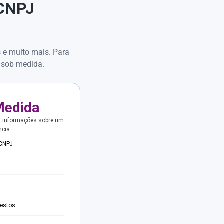
 CNPJ
s e muito mais. Para
 sob medida.
Medida
s informações sobre um
ncia.
 CNPJ
testos