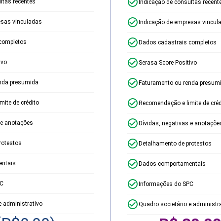
ltas recentes
Indicação de consultas recent
esas vinculadas
Indicação de empresas vincul
completos
Dados cadastrais completos
ivo
Serasa Score Positivo
nda presumida
Faturamento ou renda presum
ite de crédito
Recomendação e limite de créd
 e anotações
Dívidas, negativas e anotaçõe
rotestos
Detalhamento de protestos
ntais
Dados comportamentais
PC
Informações do SPC
e administrativo
Quadro societário e administr