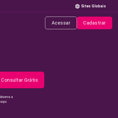
Sites Globais
Acessar
Cadastrar
Consultar Grátis
observa a
 aqui.