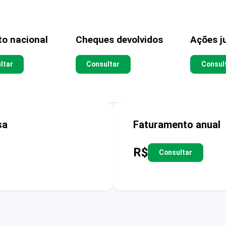
to nacional
Cheques devolvidos
Ações ju
ltar
Consultar
Consul
sa
Faturamento anual
R$
Consultar