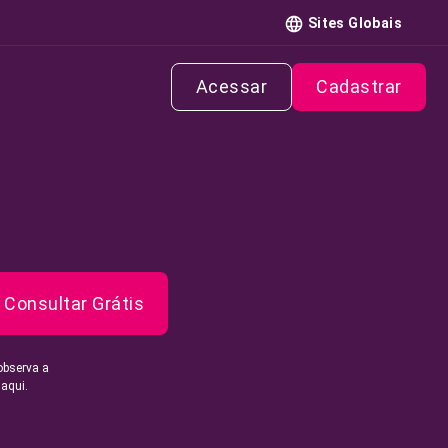
Sites Globais
Acessar
Cadastrar
Consultar Grátis
observa a
 aqui.