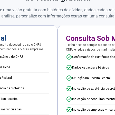
e uma visão gratuita com histórico de dívidas, dados cadastrai
 análise, personalize com informações extras em uma consulta
ial
Consulta Sob 
sulta descobrindo se o CNPJ
Tenha acesso completo a todas a
 com bancos e outras empresas.
CNPJ e reduza riscos de inadimplê
istência do CNPJ
Confirmação de existência do
básicos
Dados cadastrais básicos
a Federal
Situação na Receita Federal
ência de protestos
Indicação de existência de pro
ltas recentes
Indicação de consultas recent
esas vinculadas
Indicação de empresas vincul