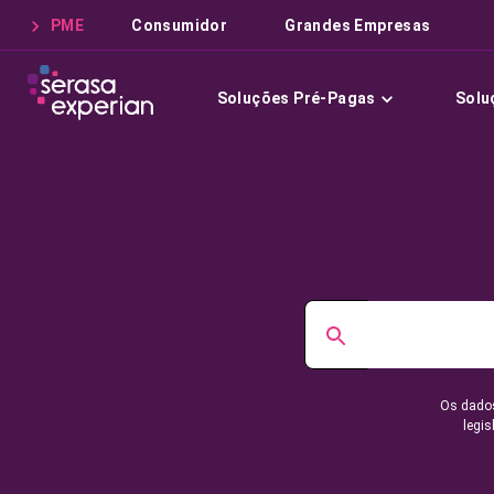
PME
Consumidor
Grandes Empresas
Soluções Pré-Pagas
Solu
Os dados
legis