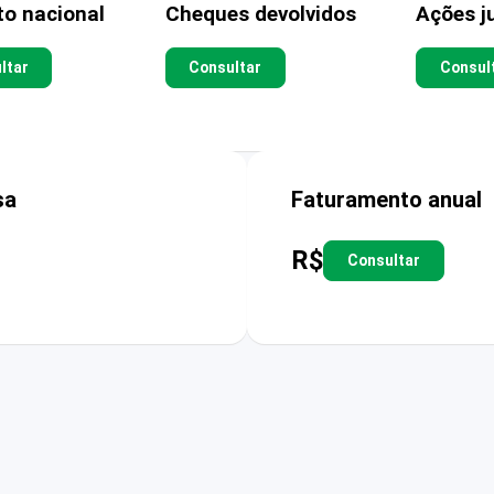
to nacional
Cheques devolvidos
Ações ju
ltar
Consultar
Consul
sa
Faturamento anual
R$
Consultar