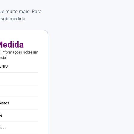
s e muito mais. Para
 sob medida.
Medida
s informações sobre um
ncia.
 CNPJ
testos
es
adas