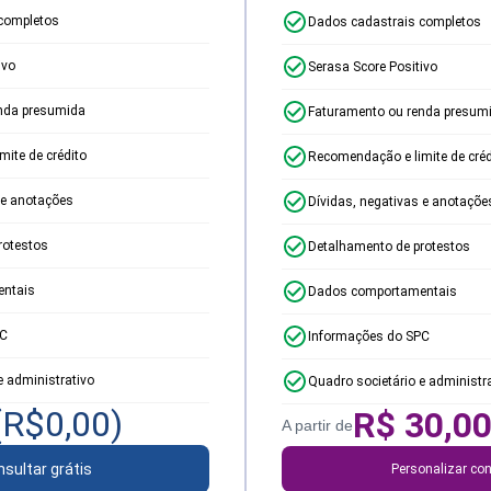
completos
Dados cadastrais completos
ivo
Serasa Score Positivo
nda presumida
Faturamento ou renda presum
ite de crédito
Recomendação e limite de créd
 e anotações
Dívidas, negativas e anotaçõe
rotestos
Detalhamento de protestos
ntais
Dados comportamentais
PC
Informações do SPC
e administrativo
Quadro societário e administr
(R$
0,00
)
R$
30,0
A partir de
sultar grátis
Personalizar con