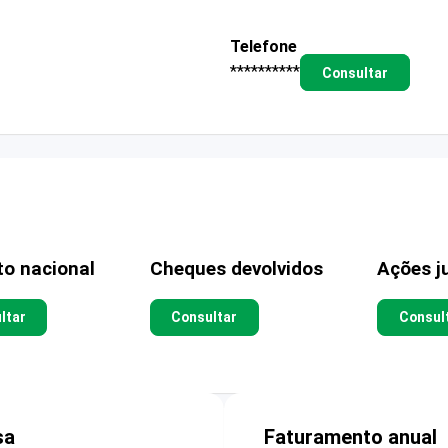
Telefone
**********
Consultar
to nacional
Cheques devolvidos
Ações ju
ltar
Consultar
Consul
sa
Faturamento anual