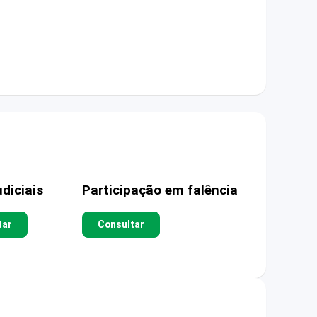
diciais
Participação em falência
tar
Consultar