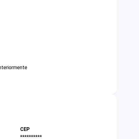
nteriormente
CEP
**********