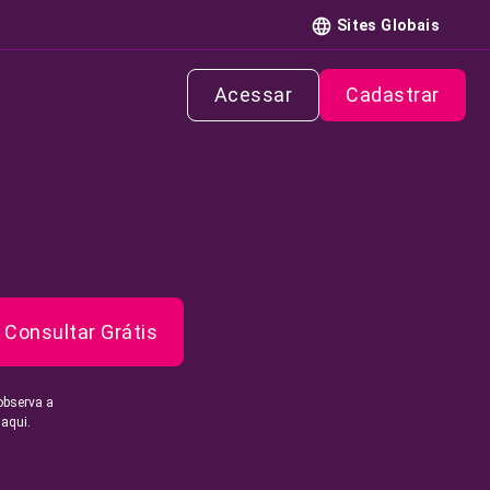
Sites Globais
Acessar
Cadastrar
Consultar Grátis
observa a
 aqui.