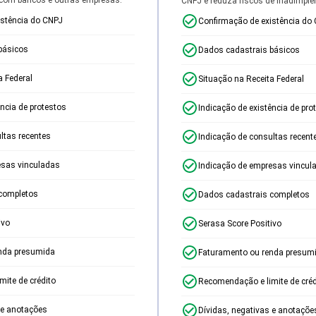
CNPJ e reduza riscos de inadimplê
istência do CNPJ
Confirmação de existência do
básicos
Dados cadastrais básicos
a Federal
Situação na Receita Federal
ência de protestos
Indicação de existência de pro
ltas recentes
Indicação de consultas recent
esas vinculadas
Indicação de empresas vincul
completos
Dados cadastrais completos
ivo
Serasa Score Positivo
nda presumida
Faturamento ou renda presum
ite de crédito
Recomendação e limite de créd
 e anotações
Dívidas, negativas e anotaçõe