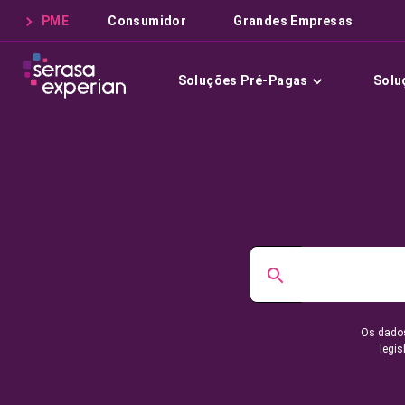
PME
Consumidor
Grandes Empresas
Soluções Pré-Pagas
Solu
Os dados
legis