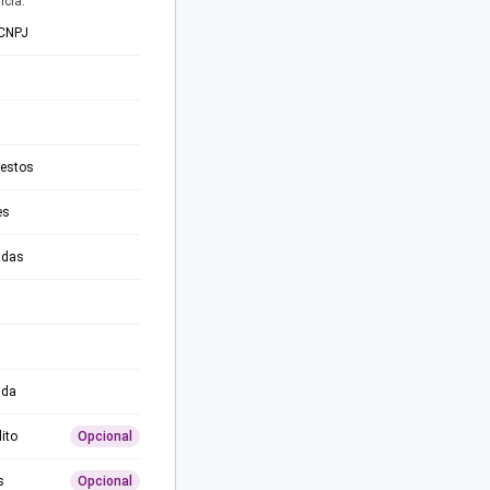
ncia.
 CNPJ
testos
es
adas
ida
ito
Opcional
s
Opcional