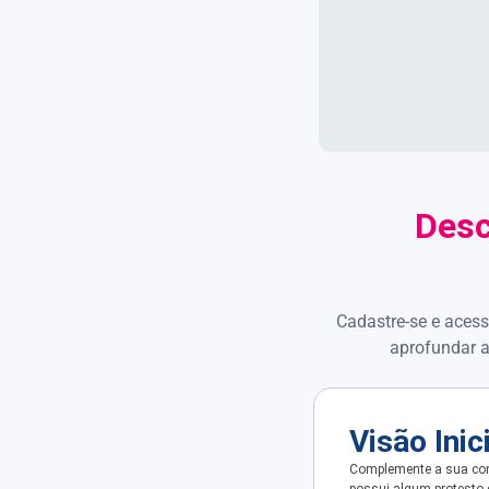
Desc
Cadastre-se e acess
aprofundar a
Visão Inic
Complemente a sua con
possui algum protesto