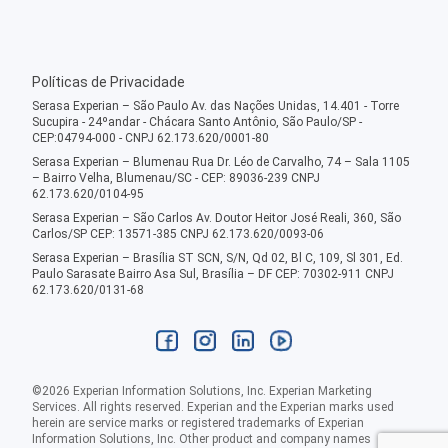
Políticas de Privacidade
Serasa Experian – São Paulo Av. das Nações Unidas, 14.401 - Torre
Sucupira - 24ºandar - Chácara Santo Antônio, São Paulo/SP -
CEP:04794-000 - CNPJ 62.173.620/0001-80
Serasa Experian – Blumenau Rua Dr. Léo de Carvalho, 74 – Sala 1105
– Bairro Velha, Blumenau/SC - CEP: 89036-239 CNPJ
62.173.620/0104-95
Serasa Experian – São Carlos Av. Doutor Heitor José Reali, 360, São
Carlos/SP CEP: 13571-385 CNPJ 62.173.620/0093-06
Serasa Experian – Brasília ST SCN, S/N, Qd 02, Bl C, 109, Sl 301, Ed.
Paulo Sarasate Bairro Asa Sul, Brasília – DF CEP: 70302-911 CNPJ
62.173.620/0131-68
©
2026
Experian Information Solutions, Inc. Experian Marketing
Services. All rights reserved. Experian and the Experian marks used
herein are service marks or registered trademarks of Experian
Information Solutions, Inc. Other product and company names