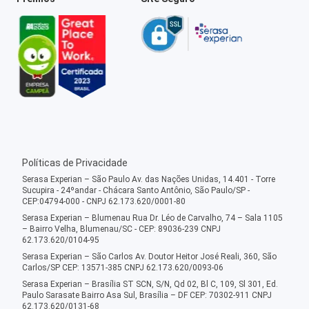
Políticas de Privacidade
Serasa Experian – São Paulo Av. das Nações Unidas, 14.401 - Torre
Sucupira - 24ºandar - Chácara Santo Antônio, São Paulo/SP -
CEP:04794-000 - CNPJ 62.173.620/0001-80
Serasa Experian – Blumenau Rua Dr. Léo de Carvalho, 74 – Sala 1105
– Bairro Velha, Blumenau/SC - CEP: 89036-239 CNPJ
62.173.620/0104-95
Serasa Experian – São Carlos Av. Doutor Heitor José Reali, 360, São
Carlos/SP CEP: 13571-385 CNPJ 62.173.620/0093-06
Serasa Experian – Brasília ST SCN, S/N, Qd 02, Bl C, 109, Sl 301, Ed.
Paulo Sarasate Bairro Asa Sul, Brasília – DF CEP: 70302-911 CNPJ
62.173.620/0131-68