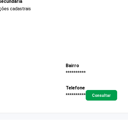
secundária
ções cadastrais
Bairro
**********
Telefone
**********
Consultar