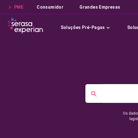
PME
Consumidor
Grandes Empresas
Soluções Pré-Pagas
Solu
Os dados
legis