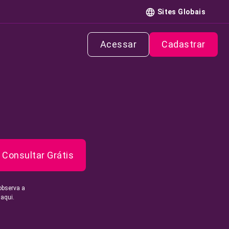
Sites Globais
Acessar
Cadastrar
Consultar Grátis
observa a
 aqui.