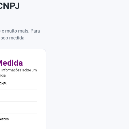
 CNPJ
s e muito mais. Para
 sob medida.
Medida
s informações sobre um
ncia.
 CNPJ
testos