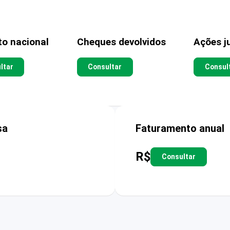
to nacional
Cheques devolvidos
Ações ju
ltar
Consultar
Consul
sa
Faturamento anual
R$
Consultar