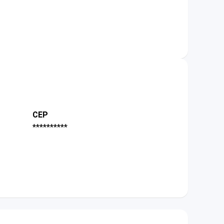
CEP
**********