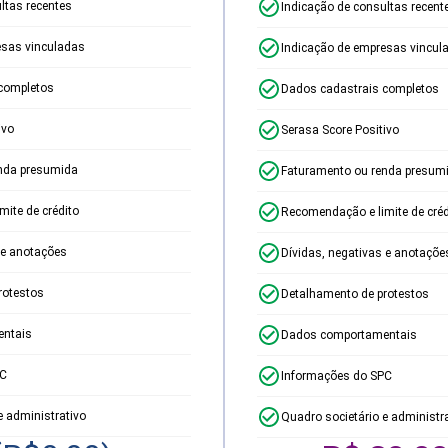
ltas recentes
Indicação de consultas recent
esas vinculadas
Indicação de empresas vincul
completos
Dados cadastrais completos
ivo
Serasa Score Positivo
nda presumida
Faturamento ou renda presum
ite de crédito
Recomendação e limite de créd
 e anotações
Dívidas, negativas e anotaçõe
rotestos
Detalhamento de protestos
ntais
Dados comportamentais
PC
Informações do SPC
e administrativo
Quadro societário e administr