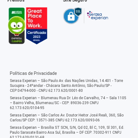
Políticas de Privacidade
Serasa Experian – São Paulo Av. das Nações Unidas, 14.401 - Torre
Sucupira - 24ºandar - Chácara Santo Antônio, São Paulo/SP -
CEP:04794-000 - CNPJ 62.173.620/0001-80
Serasa Experian – Blumenau Rua Dr. Léo de Carvalho, 74 – Sala 1105
– Bairro Velha, Blumenau/SC - CEP: 89036-239 CNPJ
62.173.620/0104-95
Serasa Experian – São Carlos Av. Doutor Heitor José Reali, 360, São
Carlos/SP CEP: 13571-385 CNPJ 62.173.620/0093-06
Serasa Experian – Brasília ST SCN, S/N, Qd 02, Bl C, 109, Sl 301, Ed.
Paulo Sarasate Bairro Asa Sul, Brasília – DF CEP: 70302-911 CNPJ
62.173.620/0131-68