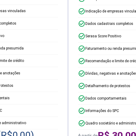
esas vinculadas
Indicação de empresas vincul
completos
Dados cadastrais completos
ivo
Serasa Score Positivo
nda presumida
Faturamento ou renda presum
ite de crédito
Recomendação e limite de créd
 e anotações
Dívidas, negativas e anotaçõe
rotestos
Detalhamento de protestos
ntais
Dados comportamentais
PC
Informações do SPC
e administrativo
Quadro societário e administr
(R$
0,00
)
R$
30,0
A partir de