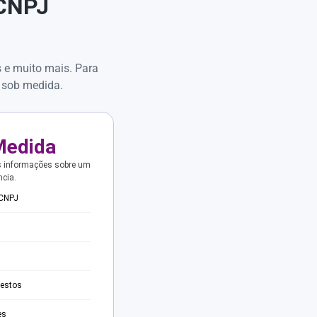
 CNPJ
s e muito mais. Para
 sob medida.
Medida
s informações sobre um
ncia.
 CNPJ
testos
es