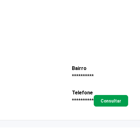
Bairro
**********
Telefone
**********
Consultar