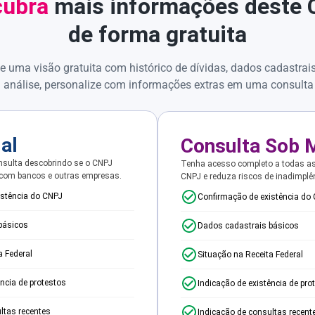
ubra
mais informações deste
de forma gratuita
e uma visão gratuita com histórico de dívidas, dados cadastrai
 análise, personalize com informações extras em uma consulta
ial
Consulta Sob 
sulta descobrindo se o CNPJ
Tenha acesso completo a todas a
 com bancos e outras empresas.
CNPJ e reduza riscos de inadimplê
istência do CNPJ
Confirmação de existência do
básicos
Dados cadastrais básicos
a Federal
Situação na Receita Federal
ência de protestos
Indicação de existência de pro
ltas recentes
Indicação de consultas recent