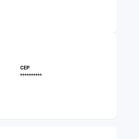
CEP
**********