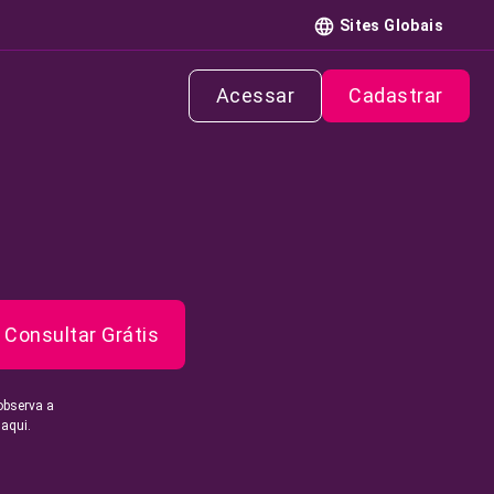
Sites Globais
Acessar
Cadastrar
Consultar Grátis
observa a
 aqui.