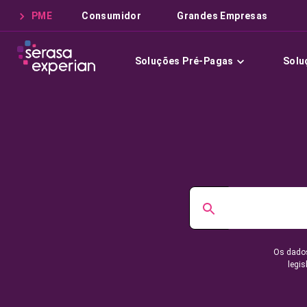
PME
Consumidor
Grandes Empresas
Soluções Pré-Pagas
Solu
Os dados
legis