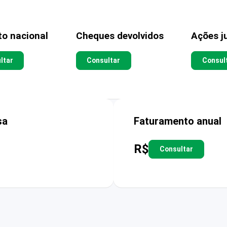
to nacional
Cheques devolvidos
Ações ju
ltar
Consultar
Consul
sa
Faturamento anual
R$
Consultar