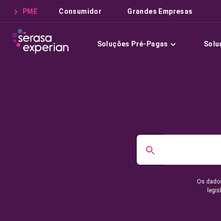
PME
Consumidor
Grandes Empresas
Soluções Pré-Pagas
Solu
Os dados
legis