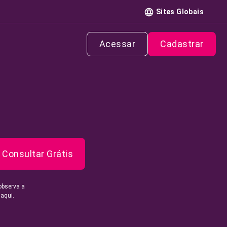
Sites Globais
Acessar
Cadastrar
Consultar Grátis
observa a
 aqui.