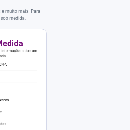
s e muito mais. Para
 sob medida.
Medida
s informações sobre um
ncia.
 CNPJ
testos
es
adas