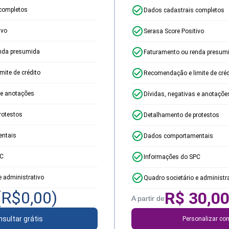
completos
Dados cadastrais completos
ivo
Serasa Score Positivo
nda presumida
Faturamento ou renda presum
ite de crédito
Recomendação e limite de créd
 e anotações
Dívidas, negativas e anotaçõe
rotestos
Detalhamento de protestos
ntais
Dados comportamentais
PC
Informações do SPC
e administrativo
Quadro societário e administr
(R$
0,00
)
R$
30,0
A partir de
sultar grátis
Personalizar con