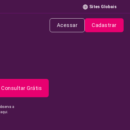
Sites Globais
Acessar
Cadastrar
Consultar Grátis
observa a
 aqui.