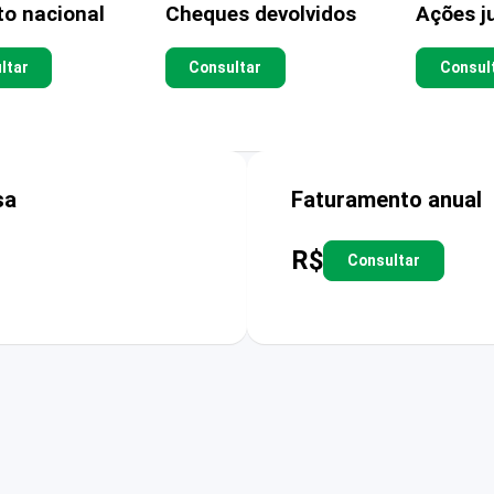
to nacional
Cheques devolvidos
Ações ju
ltar
Consultar
Consul
sa
Faturamento anual
R$
Consultar