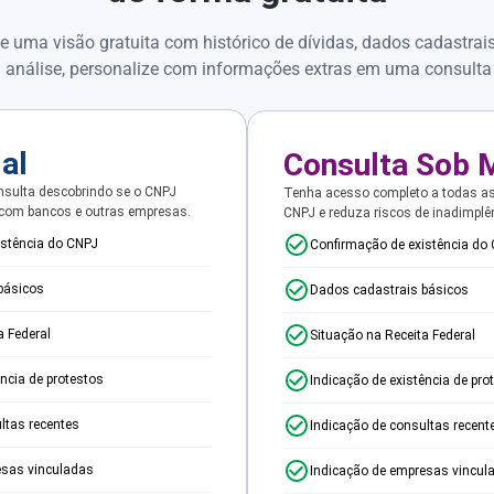
e uma visão gratuita com histórico de dívidas, dados cadastrai
 análise, personalize com informações extras em uma consulta
ial
Consulta Sob 
sulta descobrindo se o CNPJ
Tenha acesso completo a todas a
 com bancos e outras empresas.
CNPJ e reduza riscos de inadimplê
istência do CNPJ
Confirmação de existência do
básicos
Dados cadastrais básicos
a Federal
Situação na Receita Federal
ência de protestos
Indicação de existência de pro
ltas recentes
Indicação de consultas recent
esas vinculadas
Indicação de empresas vincul