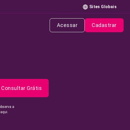
Sites Globais
Acessar
Cadastrar
Consultar Grátis
observa a
 aqui.