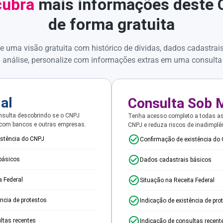
ubra
mais informações deste
de forma gratuita
e uma visão gratuita com histórico de dívidas, dados cadastrai
 análise, personalize com informações extras em uma consulta
ial
Consulta Sob 
sulta descobrindo se o CNPJ
Tenha acesso completo a todas a
 com bancos e outras empresas.
CNPJ e reduza riscos de inadimplê
istência do CNPJ
Confirmação de existência do
básicos
Dados cadastrais básicos
a Federal
Situação na Receita Federal
ência de protestos
Indicação de existência de pro
ltas recentes
Indicação de consultas recent