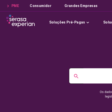
PME
Consumidor
Grandes Empresas
Soluções Pré-Pagas
Solu
Os dados
legis