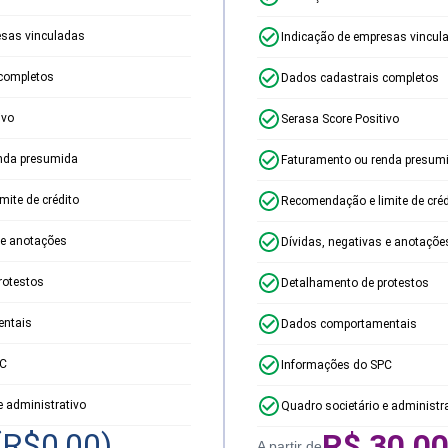
esas vinculadas
Indicação de empresas vincul
completos
Dados cadastrais completos
ivo
Serasa Score Positivo
nda presumida
Faturamento ou renda presum
ite de crédito
Recomendação e limite de créd
 e anotações
Dívidas, negativas e anotaçõe
rotestos
Detalhamento de protestos
ntais
Dados comportamentais
PC
Informações do SPC
e administrativo
Quadro societário e administr
(R$
0,00
)
R$
30,0
A partir de