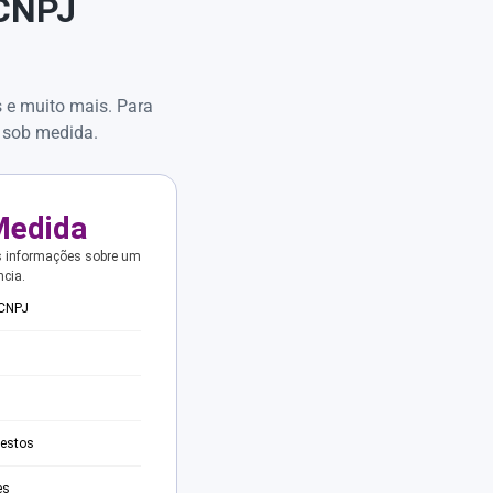
 CNPJ
s e muito mais. Para
 sob medida.
Medida
s informações sobre um
ncia.
 CNPJ
testos
es