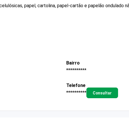
elulósicas, papel, cartolina, papel-cartão e papelão ondulado 
Bairro
**********
Telefone
**********
Consultar