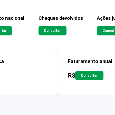
to nacional
Cheques devolvidos
Ações ju
ltar
Consultar
Consul
sa
Faturamento anual
R$
Consultar