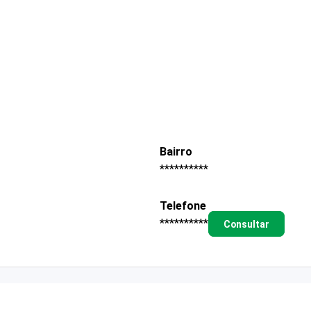
Bairro
**********
Telefone
**********
Consultar