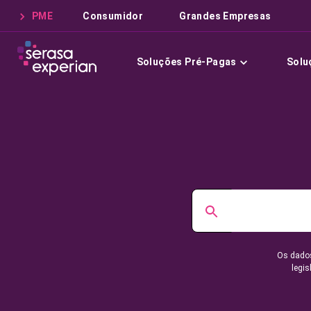
PME
Consumidor
Grandes Empresas
Soluções Pré-Pagas
Solu
Os dados
legis