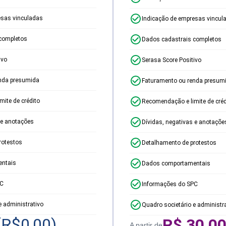
esas vinculadas
Indicação de empresas vincul
completos
Dados cadastrais completos
ivo
Serasa Score Positivo
nda presumida
Faturamento ou renda presum
ite de crédito
Recomendação e limite de créd
 e anotações
Dívidas, negativas e anotaçõe
rotestos
Detalhamento de protestos
ntais
Dados comportamentais
PC
Informações do SPC
e administrativo
Quadro societário e administr
(R$
0,00
)
R$
30,0
A partir de