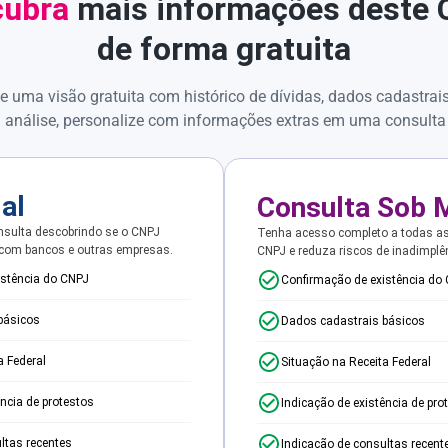
ubra
mais informações deste
de forma gratuita
e uma visão gratuita com histórico de dívidas, dados cadastrai
 análise, personalize com informações extras em uma consulta
ial
Consulta Sob 
sulta descobrindo se o CNPJ
Tenha acesso completo a todas a
 com bancos e outras empresas.
CNPJ e reduza riscos de inadimplê
istência do CNPJ
Confirmação de existência do
básicos
Dados cadastrais básicos
a Federal
Situação na Receita Federal
ência de protestos
Indicação de existência de pro
ltas recentes
Indicação de consultas recent