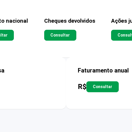
to nacional
Cheques devolvidos
Ações ju
ltar
Consultar
Consul
sa
Faturamento anual
R$
Consultar