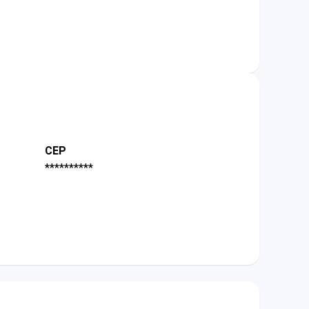
CEP
**********