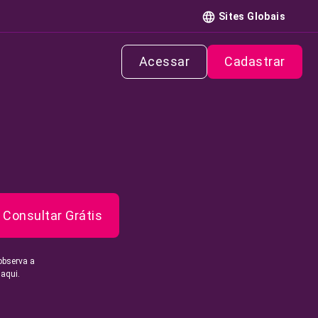
Sites Globais
Acessar
Cadastrar
Consultar Grátis
observa a
 aqui.