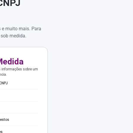
 CNPJ
s e muito mais. Para
 sob medida.
Medida
s informações sobre um
ncia.
 CNPJ
testos
es