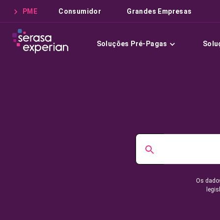
PME
Consumidor
Grandes Empresas
Soluções Pré-Pagas
Solu
Os dados
legis