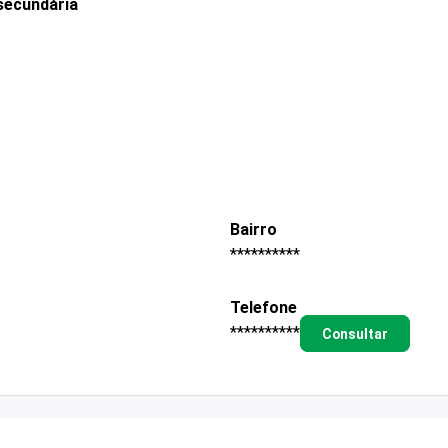
secundária
Bairro
**********
Telefone
**********
Consultar