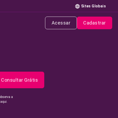
Sites Globais
Acessar
Cadastrar
Consultar Grátis
observa a
 aqui.