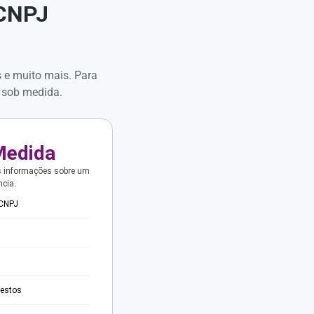
 CNPJ
s e muito mais. Para
 sob medida.
Medida
s informações sobre um
ncia.
 CNPJ
testos