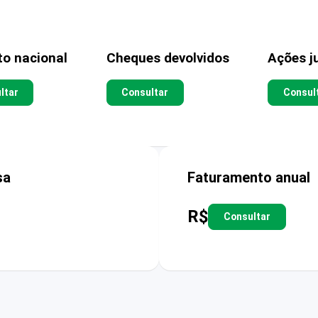
to nacional
Cheques devolvidos
Ações ju
ltar
Consultar
Consul
sa
Faturamento anual
R$
Consultar