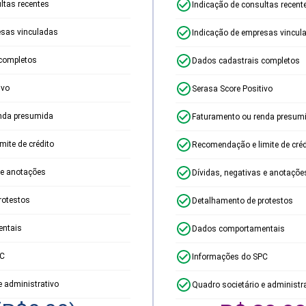
ltas recentes
Indicação de consultas recent
esas vinculadas
Indicação de empresas vincul
completos
Dados cadastrais completos
ivo
Serasa Score Positivo
nda presumida
Faturamento ou renda presum
ite de crédito
Recomendação e limite de créd
 e anotações
Dívidas, negativas e anotaçõe
rotestos
Detalhamento de protestos
ntais
Dados comportamentais
PC
Informações do SPC
e administrativo
Quadro societário e administr