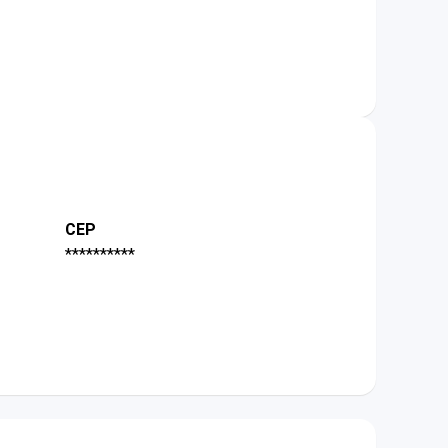
CEP
**********