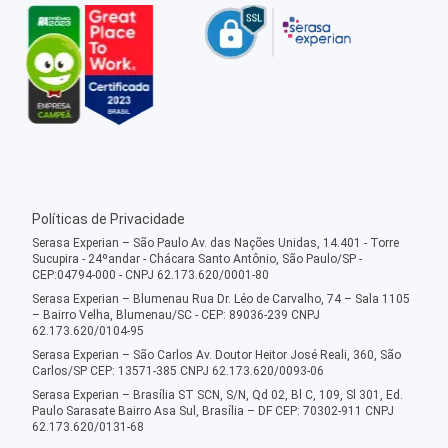
Políticas de Privacidade
Serasa Experian – São Paulo Av. das Nações Unidas, 14.401 - Torre
Sucupira - 24ºandar - Chácara Santo Antônio, São Paulo/SP -
CEP:04794-000 - CNPJ 62.173.620/0001-80
Serasa Experian – Blumenau Rua Dr. Léo de Carvalho, 74 – Sala 1105
– Bairro Velha, Blumenau/SC - CEP: 89036-239 CNPJ
62.173.620/0104-95
Serasa Experian – São Carlos Av. Doutor Heitor José Reali, 360, São
Carlos/SP CEP: 13571-385 CNPJ 62.173.620/0093-06
Serasa Experian – Brasília ST SCN, S/N, Qd 02, Bl C, 109, Sl 301, Ed.
Paulo Sarasate Bairro Asa Sul, Brasília – DF CEP: 70302-911 CNPJ
62.173.620/0131-68