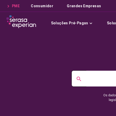
PME
Consumidor
Grandes Empresas
Soluções Pré-Pagas
Solu
Os dados
legis