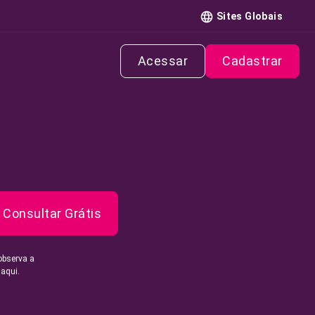
Sites Globais
Acessar
Cadastrar
Consultar Grátis
observa a
 aqui.