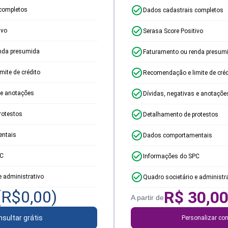
completos
Dados cadastrais completos
ivo
Serasa Score Positivo
nda presumida
Faturamento ou renda presum
ite de crédito
Recomendação e limite de créd
 e anotações
Dívidas, negativas e anotaçõe
rotestos
Detalhamento de protestos
ntais
Dados comportamentais
PC
Informações do SPC
e administrativo
Quadro societário e administr
(R$
0,00
)
R$
30,0
A partir de
sultar grátis
Personalizar con