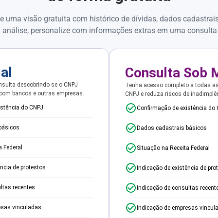
e uma visão gratuita com histórico de dívidas, dados cadastrai
 análise, personalize com informações extras em uma consulta
ial
Consulta Sob 
sulta descobrindo se o CNPJ
Tenha acesso completo a todas a
 com bancos e outras empresas.
CNPJ e reduza riscos de inadimplê
istência do CNPJ
Confirmação de existência do
básicos
Dados cadastrais básicos
a Federal
Situação na Receita Federal
ência de protestos
Indicação de existência de pro
ltas recentes
Indicação de consultas recent
esas vinculadas
Indicação de empresas vincul