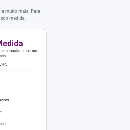
s e muito mais. Para
 sob medida.
Medida
s informações sobre um
ncia.
 CNPJ
testos
es
adas