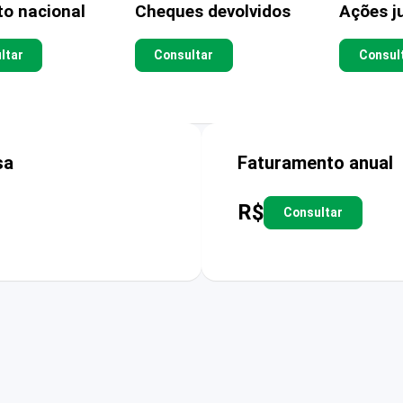
to nacional
Cheques devolvidos
Ações ju
ltar
Consultar
Consul
sa
Faturamento anual
R$
Consultar