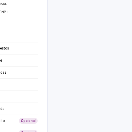
ncia.
 CNPJ
testos
es
adas
ida
ito
Opcional