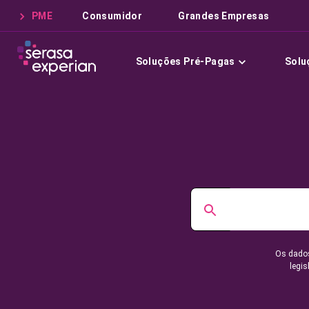
PME
Consumidor
Grandes Empresas
Soluções Pré-Pagas
Solu
Os dados
legis