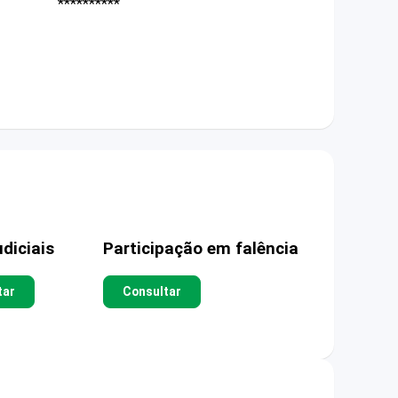
**********
diciais
Participação em falência
tar
Consultar