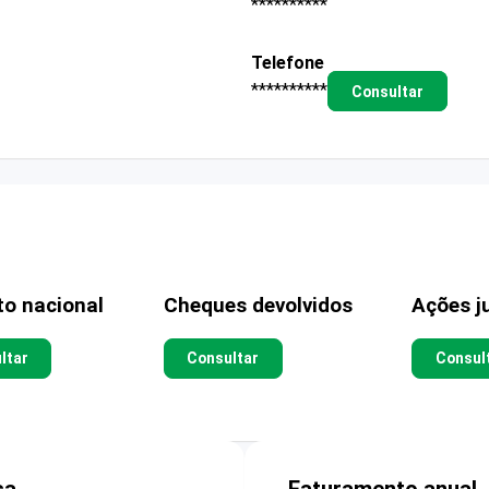
**********
Telefone
**********
Consultar
to nacional
Cheques devolvidos
Ações ju
ltar
Consultar
Consul
sa
Faturamento anual