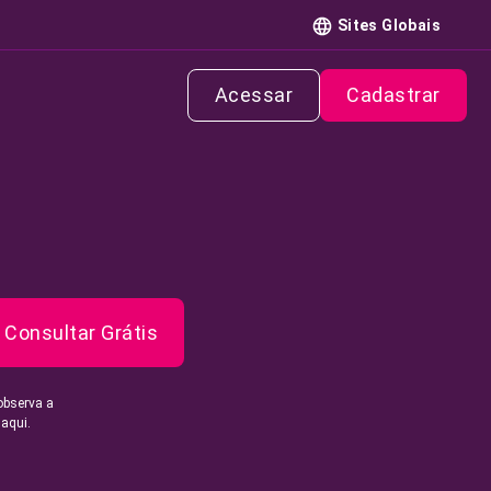
Sites Globais
Acessar
Cadastrar
Consultar Grátis
observa a
 aqui.