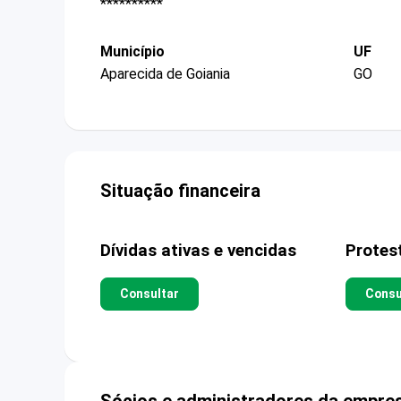
**********
Município
UF
Aparecida de Goiania
GO
Situação financeira
Dívidas ativas e vencidas
Protes
Consultar
Consu
Sócios e administradores da empre