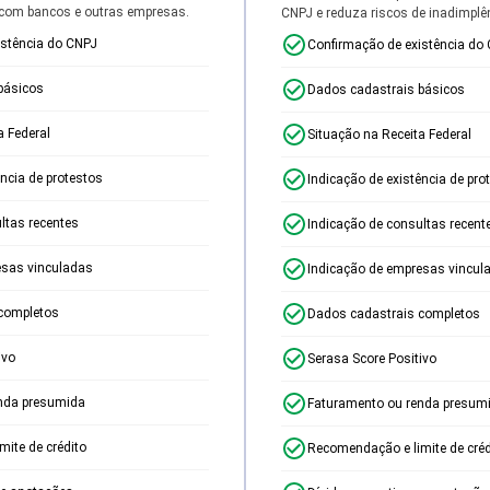
 com bancos e outras empresas.
CNPJ e reduza riscos de inadimplê
istência do CNPJ
Confirmação de existência do
básicos
Dados cadastrais básicos
a Federal
Situação na Receita Federal
ência de protestos
Indicação de existência de pro
ltas recentes
Indicação de consultas recent
esas vinculadas
Indicação de empresas vincul
completos
Dados cadastrais completos
ivo
Serasa Score Positivo
nda presumida
Faturamento ou renda presum
ite de crédito
Recomendação e limite de créd