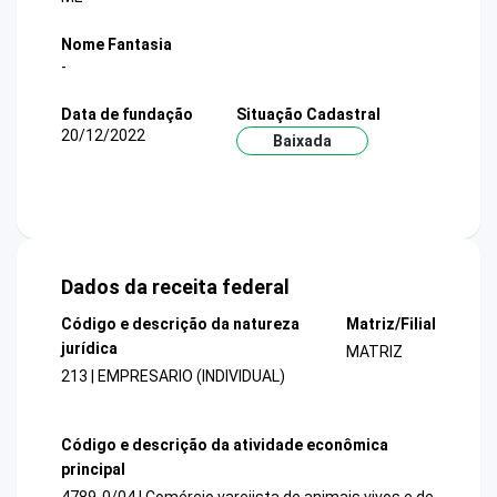
Nome Fantasia
-
Data de fundação
Situação Cadastral
20/12/2022
Baixada
Dados da receita federal
Código e descrição da natureza
Matriz/Filial
jurídica
MATRIZ
213 | EMPRESARIO (INDIVIDUAL)
Código e descrição da atividade econômica
principal
4789-0/04 | Comércio varejista de animais vivos e de