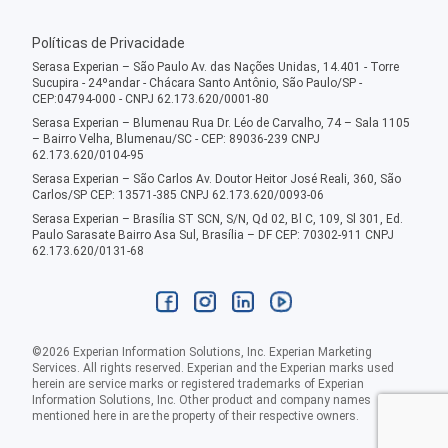
Políticas de Privacidade
Serasa Experian – São Paulo Av. das Nações Unidas, 14.401 - Torre
Sucupira - 24ºandar - Chácara Santo Antônio, São Paulo/SP -
CEP:04794-000 - CNPJ 62.173.620/0001-80
Serasa Experian – Blumenau Rua Dr. Léo de Carvalho, 74 – Sala 1105
– Bairro Velha, Blumenau/SC - CEP: 89036-239 CNPJ
62.173.620/0104-95
Serasa Experian – São Carlos Av. Doutor Heitor José Reali, 360, São
Carlos/SP CEP: 13571-385 CNPJ 62.173.620/0093-06
Serasa Experian – Brasília ST SCN, S/N, Qd 02, Bl C, 109, Sl 301, Ed.
Paulo Sarasate Bairro Asa Sul, Brasília – DF CEP: 70302-911 CNPJ
62.173.620/0131-68
©
2026
Experian Information Solutions, Inc. Experian Marketing
Services. All rights reserved. Experian and the Experian marks used
herein are service marks or registered trademarks of Experian
Information Solutions, Inc. Other product and company names
mentioned here in are the property of their respective owners.