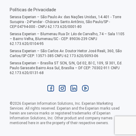
Políticas de Privacidade
Serasa Experian – São Paulo Av. das Nações Unidas, 14.401 - Torre
Sucupira - 24ºandar - Chácara Santo Antônio, São Paulo/SP -
CEP:04794-000 - CNPJ 62.173.620/0001-80
Serasa Experian – Blumenau Rua Dr. Léo de Carvalho, 74 – Sala 1105
– Bairro Velha, Blumenau/SC - CEP: 89036-239 CNPJ
62.173.620/0104-95
Serasa Experian – São Carlos Av. Doutor Heitor José Reali, 360, São
Carlos/SP CEP: 13571-385 CNPJ 62.173.620/0093-06
Serasa Experian – Brasília ST SCN, S/N, Qd 02, Bl C, 109, Sl 301, Ed.
Paulo Sarasate Bairro Asa Sul, Brasília – DF CEP: 70302-911 CNPJ
62.173.620/0131-68
©
2026
Experian Information Solutions, Inc. Experian Marketing
Services. All rights reserved. Experian and the Experian marks used
herein are service marks or registered trademarks of Experian
Information Solutions, Inc. Other product and company names
mentioned here in are the property of their respective owners.