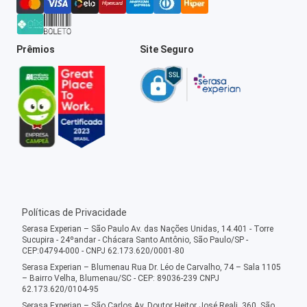
Prêmios
Site Seguro
Políticas de Privacidade
Serasa Experian – São Paulo Av. das Nações Unidas, 14.401 - Torre
Sucupira - 24ºandar - Chácara Santo Antônio, São Paulo/SP -
CEP:04794-000 - CNPJ 62.173.620/0001-80
Serasa Experian – Blumenau Rua Dr. Léo de Carvalho, 74 – Sala 1105
– Bairro Velha, Blumenau/SC - CEP: 89036-239 CNPJ
62.173.620/0104-95
Serasa Experian – São Carlos Av. Doutor Heitor José Reali, 360, São