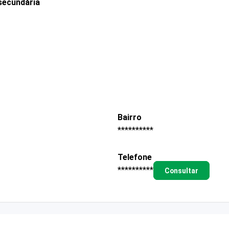
secundária
Bairro
**********
Telefone
**********
Consultar