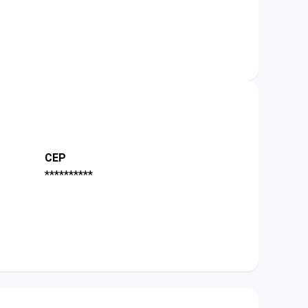
CEP
**********