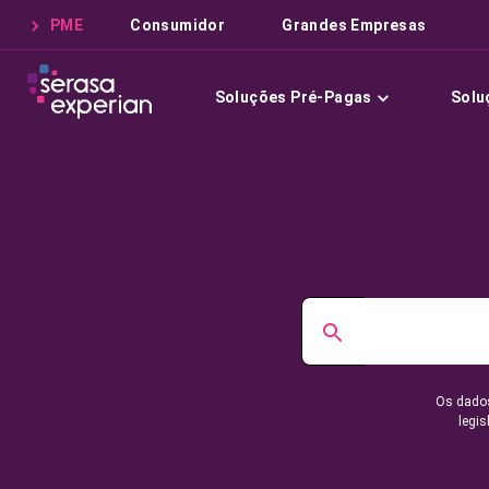
PME
Consumidor
Grandes Empresas
Soluções Pré-Pagas
Solu
Os dados
legis