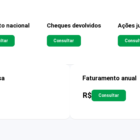
to nacional
Cheques devolvidos
Ações ju
ltar
Consultar
Consul
sa
Faturamento anual
R$
Consultar