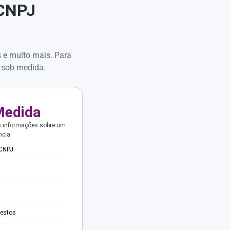
 CNPJ
s e muito mais. Para
 sob medida.
Medida
s informações sobre um
ncia.
 CNPJ
testos