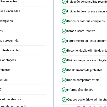
ltas recentes
Indicação de consultas recent
esas vinculadas
Indicação de empresas vincul
completos
Dados cadastrais completos
ivo
Serasa Score Positivo
nda presumida
Faturamento ou renda presum
ite de crédito
Recomendação e limite de créd
 e anotações
Dívidas, negativas e anotaçõe
rotestos
Detalhamento de protestos
ntais
Dados comportamentais
PC
Informações do SPC
e administrativo
Quadro societário e administr