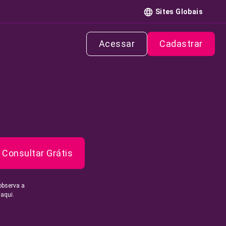
Sites Globais
Acessar
Cadastrar
Consultar Grátis
observa a
 aqui.