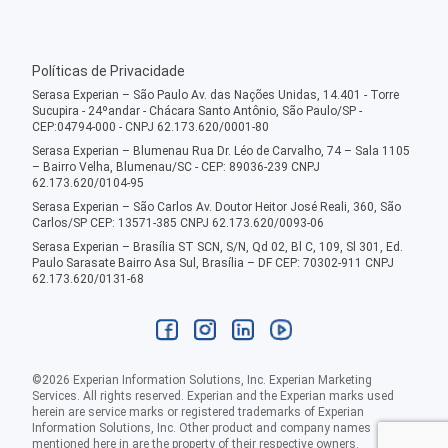
Políticas de Privacidade
Serasa Experian – São Paulo Av. das Nações Unidas, 14.401 - Torre
Sucupira - 24ºandar - Chácara Santo Antônio, São Paulo/SP -
CEP:04794-000 - CNPJ 62.173.620/0001-80
Serasa Experian – Blumenau Rua Dr. Léo de Carvalho, 74 – Sala 1105
– Bairro Velha, Blumenau/SC - CEP: 89036-239 CNPJ
62.173.620/0104-95
Serasa Experian – São Carlos Av. Doutor Heitor José Reali, 360, São
Carlos/SP CEP: 13571-385 CNPJ 62.173.620/0093-06
Serasa Experian – Brasília ST SCN, S/N, Qd 02, Bl C, 109, Sl 301, Ed.
Paulo Sarasate Bairro Asa Sul, Brasília – DF CEP: 70302-911 CNPJ
62.173.620/0131-68
©
2026
Experian Information Solutions, Inc. Experian Marketing
Services. All rights reserved. Experian and the Experian marks used
herein are service marks or registered trademarks of Experian
Information Solutions, Inc. Other product and company names
mentioned here in are the property of their respective owners.