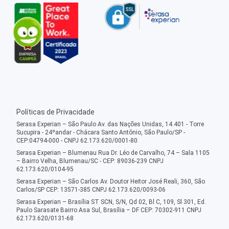
Políticas de Privacidade
Serasa Experian – São Paulo Av. das Nações Unidas, 14.401 - Torre
Sucupira - 24ºandar - Chácara Santo Antônio, São Paulo/SP -
CEP:04794-000 - CNPJ 62.173.620/0001-80
Serasa Experian – Blumenau Rua Dr. Léo de Carvalho, 74 – Sala 1105
– Bairro Velha, Blumenau/SC - CEP: 89036-239 CNPJ
62.173.620/0104-95
Serasa Experian – São Carlos Av. Doutor Heitor José Reali, 360, São
Carlos/SP CEP: 13571-385 CNPJ 62.173.620/0093-06
Serasa Experian – Brasília ST SCN, S/N, Qd 02, Bl C, 109, Sl 301, Ed.
Paulo Sarasate Bairro Asa Sul, Brasília – DF CEP: 70302-911 CNPJ
62.173.620/0131-68